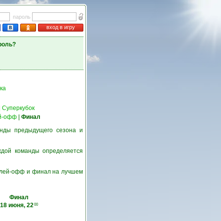
пароль
вход в игру
роль?
ка
|
Суперкубок
й-офф
|
Финал
нды предыдущего сезона и
ждой команды определяется
 плей-офф и финал на лучшем
Финал
18 июня, 22
00