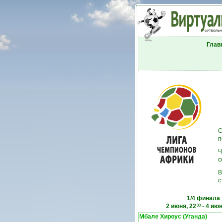
Глав
С
п
Ч
с
В
с
1/4 финала
2 июня, 22
-
4 июн
00
Мбале Хироус (Уганда)