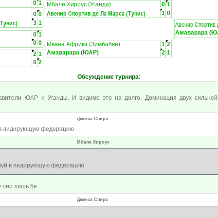
0
1
Мбале Хироус (Уганда)
0
1
Авенир Спортив де Ла Марса (Тунис)
1
0
0
0
(Тунис)
3
1
Авенир Спортив 
Амаварара (Ю
0
1
0
0
Мвана Африка (Зимбабве)
1
2
Амаварара (ЮАР)
2
1
2
1
0
2
Обсуждение турнира
:
тавители ЮАР и Уганды. И видимо это на долго. Доминация двух сильн
Джекса Спирс
 в лидирующую федерацию
Мбале Хироус
луй в лидирующую федерацию
у они лишь 5е
Джекса Спирс