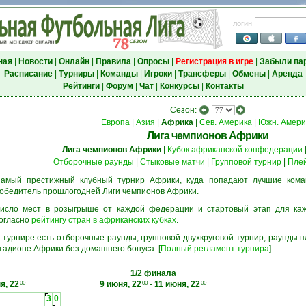
логин
ная
|
Новости
|
Онлайн
|
Правила
|
Опросы
|
Регистрация в игре
|
Забыли па
Расписание
|
Турниры
|
Команды
|
Игроки
|
Трансферы
|
Обмены
|
Аренда
Рейтинги
|
Форум
|
Чат
|
Конкурсы
|
Контакты
Сезон:
Европа
|
Азия
|
Африка
|
Сев. Америка
|
Южн. Амери
Лига чемпионов Африки
Лига чемпионов Африки
|
Кубок африканской конфедерации
Отборочные раунды
|
Стыковые матчи
|
Групповой турнир
|
Пле
амый престижный клубный турнир Африки, куда попадают лучшие кома
обедитель прошлогодней Лиги чемпионов Африки.
исло мест в розыгрыше от каждой федерации и стартовый этап для ка
огласно
рейтингу стран в африканских кубках
.
 турнире есть отборочные раунды, групповой двухкруговой турнир, раунды
тадионе Африки без домашнего бонуса. [
Полный регламент турнира
]
1/2 финала
я, 22
9 июня, 22
-
11 июня, 22
00
00
00
3
0