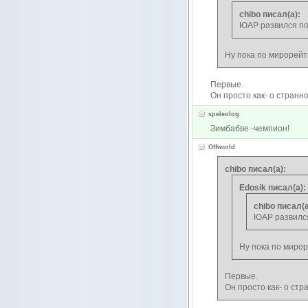
chibo писал(а):
ЮАР развился п
Ну пока по мирорейт
Первые.
Он просто как- о странн
speleolog
Зимбабве -чемпион!
Offworld
chibo писал(а):
Edosik писал(а):
chibo писал(а
ЮАР развилс
Ну пока по мирор
Первые.
Он просто как- о стр