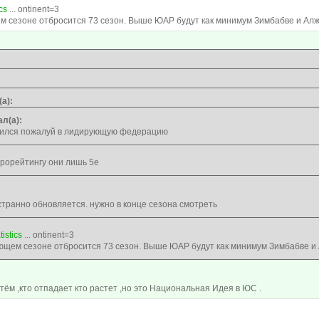
cs
... ontinent=3
м сезоне отбросится 73 сезон. Выше ЮАР будут как минимум Зимбабве и Алж
а):
ал(а):
ился пожалуй в лидирующую федерацию
ирорейтингу они лишь 5е
 странно обновляется. нужно в конце сезона смотреть
tistics
... ontinent=3
ющем сезоне отбросится 73 сезон. Выше ЮАР будут как минимум Зимбабве и
стём ,кто отпадает кто растет ,но это Национальная Идея в ЮС .