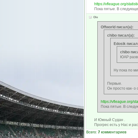
https://vfleague.org/statisti
Пока пятые. В следующе
Ole
Offworld писал(а):
chibo писал(а):
Edosik писал(
chibo пис
ЮАР разв
Ну пока по м
Первые.
Он просто как- о
https://vfleague.org/sta
Пока пятые. В следу
И Южный Судан .
Прогрес есть у Нас и ра
Всего:
7
комментариев