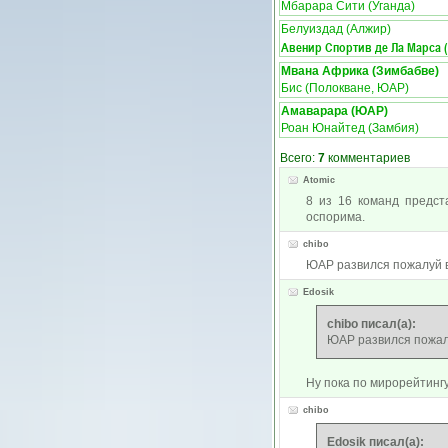
Мбарара Сити (Уганда)
Белуиздад (Алжир)
Авенир Спортив де Ла Марса 
Мвана Африка (Зимбабве)
Бис (Полокване, ЮАР)
Амаварара (ЮАР)
Роан Юнайтед (Замбия)
Всего:
7
комментариев
Atomic
8 из 16 команд предс
оспорима.
chibo
ЮАР развился пожалуй
Edosik
chibo писал(а):
ЮАР развился пожа
Ну пока по мирорейтинг
chibo
Edosik писал(а):