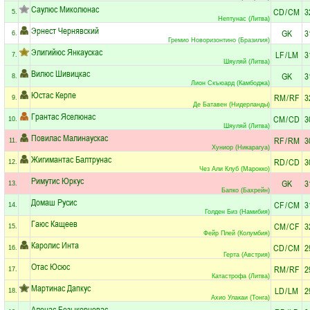
Саулюс Миколюнас
CD
/
CM
3
5.
Нептунас (Литва)
Эрнест Чернявский
GK
3
6.
Гремио Новоризонтино (Бразилия)
Элигийюс Янкаускас
LF
/
LM
3
7.
Шяуляй (Литва)
Вилюс Шивицкас
GK
3
8.
Лион Скъюард (Камбоджа)
Юстас Керпе
RM
/
RF
3
9.
Де Батавен (Нидерланды)
Грантас Яселюнас
CM
/
CD
3
10.
Шяуляй (Литва)
Повилас Малинаускас
RF
/
RM
3
11.
Хуниор (Никарагуа)
Жигимантас Балтрунас
RD
/
CD
3
12.
Чез Али Клуб (Марокко)
Римутис Юркус
GK
3
13.
Бапко (Бахрейн)
Домаш Русис
CF
/
CM
3
14.
Голден Биз (Намибия)
Гаюс Кащеев
CM
/
CF
3
15.
Фейр Плей (Колумбия)
Каролис Инта
CD
/
CM
2
16.
Герта (Австрия)
Отас Юсюс
RM
/
RF
2
17.
Катастрофа (Литва)
Мартинас Дапкус
LD
/
LM
2
18.
Ахио Улакаи (Тонга)
Аленас Безыкорновас