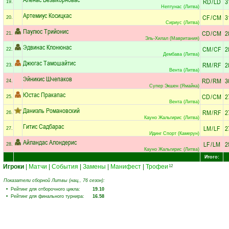
RD
/
LD
3
19.
Нептунас (Литва)
Артемиус Косицкас
CF
/
CM
3
20.
Сириус (Литва)
Паулюс Трийонис
CD
/
CM
2
21.
Эль-Хилал (Мавритания)
Эдвинас Клонюнас
CM
/
CF
2
22.
Дембава (Литва)
Джюгас Тамошайтис
RM
/
RF
2
23.
Вента (Литва)
Эйникис Шчепаков
RD
/
RM
3
24.
Супер Экшен (Ямайка)
Юстас Пракапас
CD
/
CM
2
25.
Вента (Литва)
Даниэль Романовский
RM
/
RF
2
26.
Кауно Жальгирис (Литва)
Гитис Садбарас
LM
/
LF
2
27.
Идинг Спорт (Камерун)
Айландас Алондерис
LF
/
LM
2
28.
Кауно Жальгирис (Литва)
Итого:
Игроки
|
Матчи
|
События
|
Замены
|
Манифест
|
Трофеи
12
Показатели сборной Литвы (нац., 76 сезон):
• Рейтинг для отборочного цикла:
19.10
• Рейтинг для финального турнира:
16.58