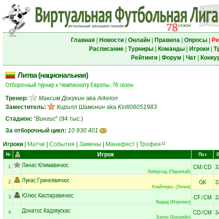
Главная
|
Новости
|
Онлайн
|
Правила
|
Опросы
|
Ре
Расписание
|
Турниры
|
Команды
|
Игроки
|
Т
Рейтинги
|
Форум
|
Чат
|
Конку
Литва (национальная)
Отборочный турнир к Чемпионату Европы, 76 сезон
Тренер:
Максим Докукин
aka
Arkelon
Заместитель:
Кирилл Шамонин
aka
Kirill06051983
Стадион:
"
Вингис
" (94 тыс.)
За отборочный цикл:
10 930 401
Игроки
|
Матчи
|
События
|
Замены
|
Манифест
|
Трофеи
12
Игрок
№
Поз
Линас Климавичюс
CM
/
CD
3
1.
Либертад (Парагвай)
Лукас Гринкявичюс
GK
3
2.
Клайпедос (Литва)
Юлюс Каспаравичюс
CF
/
CM
3
3.
Видад (Марокко)
Донатос Кадзяускас
CD
/
CM
3
4.
Бапко (Бахрейн)