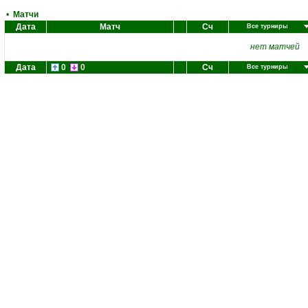
•
Матчи
Дата
Матч
Сч
Все турниры
нет матчей
Дата
0
0
Сч
Все турниры