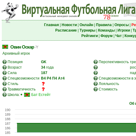
Главная
|
Новости
|
Онлайн
|
Правила
|
Опросы
|
Ре
Расписание
|
Турниры
|
Команды
|
Игроки
|
Т
Рейтинги
|
Форум
|
Чат
|
Конку
Овин Оскар
Архивный игрок
Позиция
GK
Перспективность
тре
Возраст
34
года
рос
Сила
187
па
Спецвозможности
В4
Р4
П4
Ат4
Спецвозможности в э
Стиль
Лояльность
Травматичность
Стоимость
Школа:
Бат Естейт
Об 
190
189
188
187
186
185