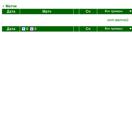
•
Матчи
Дата
Матч
Сч
Все турниры
нет матчей
Дата
0
0
Сч
Все турниры