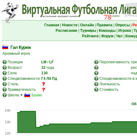
Главная
|
Новости
|
Онлайн
|
Правила
|
Опросы
|
Ре
Расписание
|
Турниры
|
Команды
|
Игроки
|
Т
Рейтинги
|
Форум
|
Чат
|
Конку
Гал Куреж
Архивный игрок
Позиции
LM
/
LF
Перспективность
тре
Возраст
32
года
рос
Сила
130
па
Спецвозможности
Г4
Л4
Пд
Спецвозможности в э
Стиль
Лояльность
Травматичность
Стоимость
Школа:
Браво
Об
140
130
120