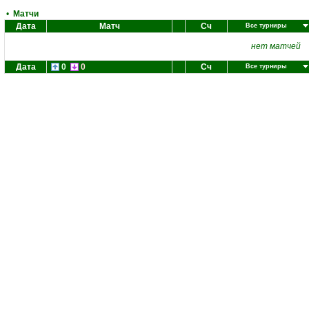
•
Матчи
Дата
Матч
Сч
Все турниры
нет матчей
Дата
0
0
Сч
Все турниры