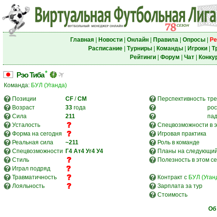
Главная
|
Новости
|
Онлайн
|
Правила
|
Опросы
|
Ре
Расписание
|
Турниры
|
Команды
|
Игроки
|
Т
Рейтинги
|
Форум
|
Чат
|
Конку
Рэо Тиба
Команда:
БУЛ (Уганда)
Позиции
CF
/
CM
Перспективность
тре
Возраст
33
года
рос
Сила
211
па
Усталость
Спецвозможности в э
Форма на сегодня
Игровая практика
Реальная сила
~211
Роль в команде
Спецвозможности
Г4
Ат4
Уг4
У4
Планы на следующий
Стиль
Полезность в этом с
Играл подряд
Травматичность
Контракт с
БУЛ (Уган
Лояльность
Зарплата за тур
Стоимость
Об