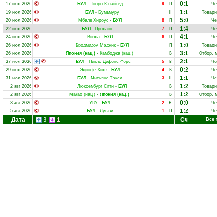
0:1
17 июл 2026
БУЛ
-
Тооро Юнайтед
9
П
Че
1:1
19 июл 2026
БУЛ
-
Бумамуру
Н
Товари
5:0
20 июл 2026
Мбале Хироус
-
БУЛ
8
П
Че
1:4
22 июл 2026
БУЛ
-
Пролайн
7
П
Че
4:1
24 июл 2026
Вилла
-
БУЛ
6
П
Че
1:0
26 июл 2026
Бродмидоу Мэджик
-
БУЛ
П
Товари
3:1
26 июл 2026
Япония (нац.)
-
Камбоджа (нац.)
В
Отбор. 
2:1
27 июл 2026
БУЛ
-
Пиплс Дифенс Форс
5
В
Че
0:2
29 июл 2026
Эдиофе Хилз
-
БУЛ
4
В
Че
1:1
31 июл 2026
БУЛ
-
Митьяна Тэкси
3
Н
Че
1:2
2 авг 2026
Люксембург Сити
-
БУЛ
В
Товари
1:2
2 авг 2026
Макао (нац.)
-
Япония (нац.)
В
Отбор. 
0:0
3 авг 2026
УРА
-
БУЛ
2
Н
Че
1:2
5 авг 2026
БУЛ
-
Лугази
1
П
Че
Дата
3
1
Сч
Все 