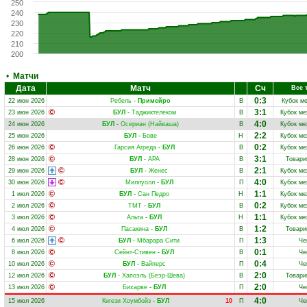
250
240
230
220
210
200
•
Матчи
Дата
Матч
Сч
Все 
0:3
22 июн 2026
Ребель
-
Примейро
В
Кубок м
3:1
23 июн 2026
БУЛ
-
Таджиктелеком
В
Кубок ме
4:0
24 июн 2026
БУЛ
-
Осериан (Найваша)
В
Кубок ме
2:2
25 июн 2026
БУЛ
-
Бове
Н
Кубок ме
0:2
26 июн 2026
Гарсия Агреда
-
БУЛ
В
Кубок ме
3:1
28 июн 2026
БУЛ
-
АРА
В
Товари
2:1
29 июн 2026
БУЛ
-
Женес
В
Кубок ме
4:0
30 июн 2026
Миллуолл
-
БУЛ
П
Кубок ме
1:1
1 июл 2026
БУЛ
-
Сан Педро
Н
Кубок ме
0:2
2 июл 2026
ТМТ
-
БУЛ
В
Кубок ме
1:1
3 июл 2026
Альта
-
БУЛ
Н
Кубок ме
1:2
4 июл 2026
Пасакина
-
БУЛ
В
Товари
1:3
6 июл 2026
БУЛ
-
Мбарара Сити
П
Че
0:1
8 июл 2026
Сейнт-Стивен
-
БУЛ
В
Че
0:4
10 июл 2026
БУЛ
-
Вайперс
П
Че
2:0
12 июл 2026
БУЛ
-
Хапоэль (Беэр-Шева)
В
Товари
2:0
13 июл 2026
Бихарве
-
БУЛ
П
Че
4:0
15 июл 2026
Кигези Хоумбойз
-
БУЛ
10
П
Че