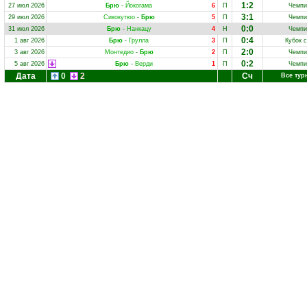
1:2
27 июл 2026
Брю
-
Йокогама
6
П
Чемпи
3:1
29 июл 2026
Сикокутюо
-
Брю
5
П
Чемпи
0:0
31 июл 2026
Брю
-
Нанкацу
4
Н
Чемпи
0:4
1 авг 2026
Брю
-
Грулла
3
П
Кубок 
2:0
3 авг 2026
Монтедио
-
Брю
2
П
Чемпи
0:2
5 авг 2026
Брю
-
Верди
1
П
Чемпи
Дата
0
2
Сч
Все тур