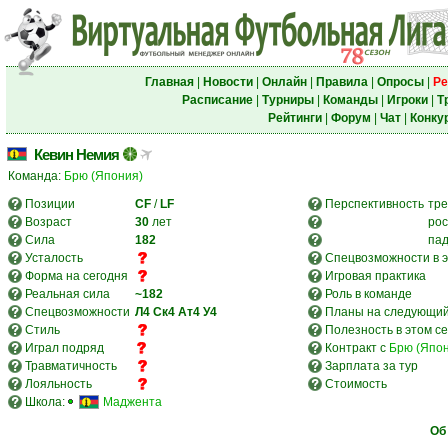
Главная
|
Новости
|
Онлайн
|
Правила
|
Опросы
|
Ре
Расписание
|
Турниры
|
Команды
|
Игроки
|
Т
Рейтинги
|
Форум
|
Чат
|
Конку
Кевин Немия
Команда:
Брю (Япония)
Позиции
CF
/
LF
Перспективность
тре
Возраст
30
лет
рос
Сила
182
па
Усталость
Спецвозможности в э
Форма на сегодня
Игровая практика
Реальная сила
~182
Роль в команде
Спецвозможности
Л4
Ск4
Ат4
У4
Планы на следующий
Стиль
Полезность в этом с
Играл подряд
Контракт с
Брю (Япо
Травматичность
Зарплата за тур
Лояльность
Стоимость
Школа:
Маджента
Об