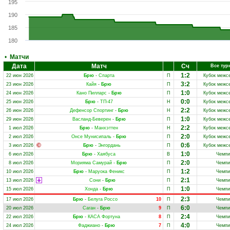
195
190
185
180
•
Матчи
Дата
Матч
Сч
Все тур
1:2
22 июн 2026
Брю
-
Спарта
П
Кубок межс
3:2
23 июн 2026
Кайя
-
Брю
П
Кубок межс
1:0
24 июн 2026
Кано Пилларс
-
Брю
П
Кубок межс
0:0
25 июн 2026
Брю
-
ТП-47
Н
Кубок межс
2:2
26 июн 2026
Дефенсор Спортинг
-
Брю
Н
Кубок межс
1:0
29 июн 2026
Васланд-Беверен
-
Брю
П
Кубок межс
2:2
1 июл 2026
Брю
-
Манхэттен
Н
Кубок межс
2:0
2 июл 2026
Онсе Мунисипаль
-
Брю
П
Кубок межс
0:6
3 июл 2026
Брю
-
Энгордань
П
Кубок межс
1:0
6 июл 2026
Брю
-
Хаябуса
В
Чемпи
2:0
8 июл 2026
Морияма Самурай
-
Брю
П
Чемпи
1:2
10 июл 2026
Брю
-
Маруока Феникс
П
Чемпи
2:1
13 июл 2026
Сони
-
Брю
П
Чемпи
1:0
15 июл 2026
Хонда
-
Брю
П
Чемпи
2:3
17 июл 2026
Брю
-
Белуга Россо
10
П
Чемпи
6:0
20 июл 2026
Саган
-
Брю
9
П
Чемпи
2:4
22 июл 2026
Брю
-
КАСА Фортуна
8
П
Чемпи
4:0
24 июл 2026
Фаджиано
-
Брю
7
П
Чемпи