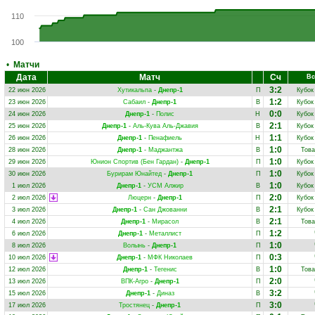
110
100
•
Матчи
Дата
Матч
Сч
Вс
3:2
22 июн 2026
Хутикальпа
-
Днепр-1
П
Кубок
1:2
23 июн 2026
Сабаил
-
Днепр-1
В
Кубок
0:0
24 июн 2026
Днепр-1
-
Полис
Н
Кубок
2:1
25 июн 2026
Днепр-1
-
Аль-Кува Аль-Джавия
В
Кубок
1:1
26 июн 2026
Днепр-1
-
Пенафиель
Н
Кубок
1:0
28 июн 2026
Днепр-1
-
Маджантжа
В
Това
1:0
29 июн 2026
Юнион Спортив (Бен Гардан)
-
Днепр-1
П
Кубок
1:0
30 июн 2026
Бурирам Юнайтед
-
Днепр-1
П
Кубок
1:0
1 июл 2026
Днепр-1
-
УСМ Алжир
В
Кубок
2:0
2 июл 2026
Люцерн
-
Днепр-1
П
Кубок
2:1
3 июл 2026
Днепр-1
-
Сан Джованни
В
Кубок
2:1
4 июл 2026
Днепр-1
-
Мирасол
В
Това
1:2
6 июл 2026
Днепр-1
-
Металлист
П
1:0
8 июл 2026
Волынь
-
Днепр-1
П
0:3
10 июл 2026
Днепр-1
-
МФК Николаев
П
1:0
12 июл 2026
Днепр-1
-
Тегенис
В
Това
2:0
13 июл 2026
ВПК-Агро
-
Днепр-1
П
3:2
15 июл 2026
Днепр-1
-
Диназ
В
3:0
17 июл 2026
Тростянец
-
Днепр-1
П