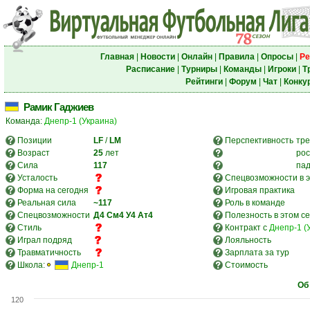
Главная
|
Новости
|
Онлайн
|
Правила
|
Опросы
|
Ре
Расписание
|
Турниры
|
Команды
|
Игроки
|
Т
Рейтинги
|
Форум
|
Чат
|
Конку
Рамик Гаджиев
Команда:
Днепр-1 (Украина)
Позиции
LF
/
LM
Перспективность
тре
Возраст
25
лет
рос
Сила
117
па
Усталость
Спецвозможности в э
Форма на сегодня
Игровая практика
Реальная сила
~117
Роль в команде
Спецвозможности
Д4
См4
У4
Ат4
Полезность в этом с
Стиль
Контракт с
Днепр-1 (
Играл подряд
Лояльность
Травматичность
Зарплата за тур
Школа:
Днепр-1
Стоимость
Об
120