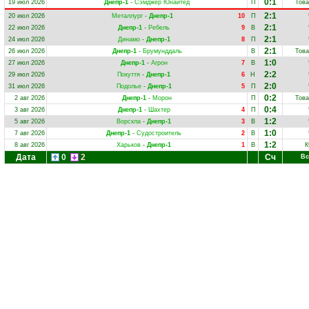
0:1
19 июл 2026
Днепр-1
-
Сэмджер Юнайтед
П
Това
2:1
20 июл 2026
Металлург
-
Днепр-1
10
П
2:1
22 июл 2026
Днепр-1
-
Ребель
9
В
2:1
24 июл 2026
Динамо
-
Днепр-1
8
П
2:1
26 июл 2026
Днепр-1
-
Брумунддаль
В
Това
1:0
27 июл 2026
Днепр-1
-
Агрон
7
В
2:2
29 июл 2026
Покуття
-
Днепр-1
6
Н
2:0
31 июл 2026
Подолье
-
Днепр-1
5
П
0:2
2 авг 2026
Днепр-1
-
Морон
П
Това
0:4
3 авг 2026
Днепр-1
-
Шахтер
4
П
1:2
5 авг 2026
Ворскла
-
Днепр-1
3
В
1:0
7 авг 2026
Днепр-1
-
Судостроитель
2
В
1:2
8 авг 2026
Харьков
-
Днепр-1
1
В
К
Дата
0
2
Сч
Вс