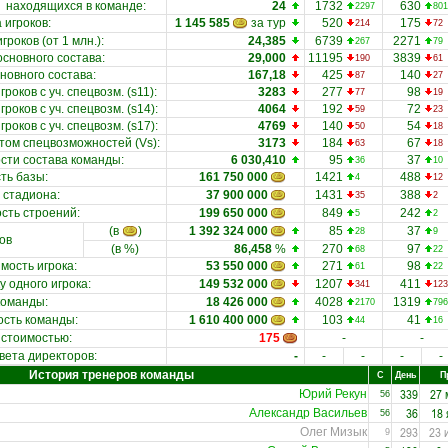
находящихся в команде
:
24
1732
630
2297
801
 игроков
:
1 145 585
за тур
520
175
214
72
гроков (от 1 млн.)
:
24,385
6739
2271
267
79
основного состава
:
29,000
11195
3839
190
61
новного состава
:
167,18
425
140
87
27
роков с уч. спецвозм. (s11)
:
3283
277
98
77
19
роков с уч. спецвозм. (s14)
:
4064
192
72
59
23
роков с уч. спецвозм. (s17)
:
4769
140
54
50
18
етом спецвозможностей (Vs)
:
3173
184
67
63
18
ости состава команды
:
6 030,410
95
37
36
10
ть базы
:
161 750 000
1421
488
4
12
 стадиона
:
37 900 000
1431
388
35
2
сть строений
:
199 650 000
849
242
5
2
(в
)
1 392 324 000
85
37
28
9
ов
(в %)
86,458
%
270
97
68
22
мость игрока
:
53 550 000
271
98
61
22
у одного игрока
:
149 532 000
1207
411
341
123
 команды
:
18 426 000
4028
1319
2170
796
ость команды
:
1 610 400 000
103
41
44
16
 стоимостью:
175
-
-
вета директоров:
-
-
-
-
-
История тренеров команды
С
День
П
339
27 
Юрий Рекун
56
36
18 
Александр Васильев
56
293
23 
Олег Мизык
9