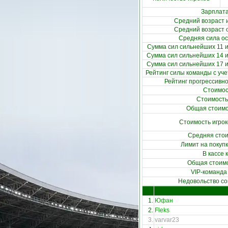
Зарплата
Средний возраст и
Средний возраст 
Средняя сила ос
Сумма сил сильнейших 11 иг
Сумма сил сильнейших 14 иг
Сумма сил сильнейших 17 иг
Рейтинг силы команды с уч
Рейтинг прогрессивн
Стоимос
Стоимость
Общая стоимо
Стоимость игрок
Средняя стои
Лимит на покупк
В кассе
Общая стоим
VIP-команда
Недовольство со
1.
Юфан
2.
Fleks
3.
varvar23