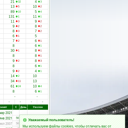
21
4
32
3
13
10
5
2
89
5
10
4
131
11
1
1
11
9
3
2
9
8
2
2
8
7
3
2
6
5
1
7
6
2
1
8
6
1
30
8
1
1
8
8
1
9
8
2
3
8
6
1
9
4
2
1
14
10
2
34
13
11
61
10
24
4
8
6
1
-
-
-
-
-
-
ринят
С
День
Уволен
мар 2021
янв 2021
339
27 мар 2021
56
Уважаемый пользователь!
июл 2007
36
18 янв 2021
56
Мы используем файлы cookies, чтобы отличать вас от