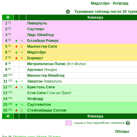
Мидлсбро
-
Уотфорд
Турнирная таблица после 30 туро
М
Команда
1
(1)
Ливерпуль
2
(2)
Саутпорт
3
(3)
Лидс Юнайтед
4
(5)
Блэкберн Роверс
+1
5
(4)
Манчестер Сити
-1
6
(7)
Мидлсбро
+1
7
(6)
Борнмут
-1
8
(8)
Метрополитан Полис
Ист Молси
9
(9)
Арсенал
Лондон
10
(10)
Манчестер Юнайтед
11
(12)
Эвертон
Ливерпуль
+1
12
(11)
Бристоль Сити
-1
13
(13)
Сток Сити
Сток-он-Трент
14
(14)
Уотфорд
15
(16)
Саутгемптон
+1
16
(15)
Стейлибридж Селтик
-1
М
Команда
- вышла в Лигу европейских чемпионов
Обзоры
: