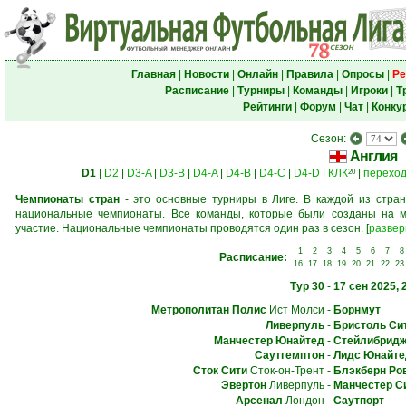
Главная
|
Новости
|
Онлайн
|
Правила
|
Опросы
|
Ре
Расписание
|
Турниры
|
Команды
|
Игроки
|
Т
Рейтинги
|
Форум
|
Чат
|
Конку
Сезон:
Англия
D1
|
D2
|
D3-A
|
D3-B
|
D4-A
|
D4-B
|
D4-C
|
D4-D
|
КЛК
|
перехо
20
Чемпионаты стран
- это основные турниры в Лиге. В каждой из стран
национальные чемпионаты. Все команды, которые были созданы на м
участие. Национальные чемпионаты проводятся один раз в сезон.
[
развер
1
2
3
4
5
6
7
8
Расписание:
16
17
18
19
20
21
22
23
Тур 30
-
17 сен 2025, 
Метрополитан Полис
Ист Молси
-
Борнмут
Ливерпуль
-
Бристоль Си
Манчестер Юнайтед
-
Стейлибридж
Саутгемптон
-
Лидс Юнайте
Сток Сити
Сток-он-Трент
-
Блэкберн Ро
Эвертон
Ливерпуль
-
Манчестер С
Арсенал
Лондон
-
Саутпорт