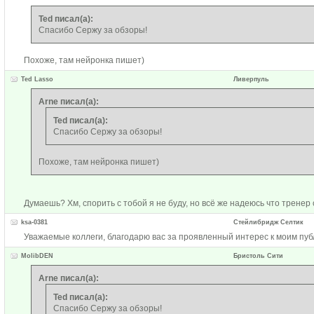
Ted писал(а):
Спасибо Сержу за обзоры!
Похоже, там нейронка пишет)
Ted Lasso
Ливерпуль
Arne писал(а):
Ted писал(а):
Спасибо Сержу за обзоры!
Похоже, там нейронка пишет)
Думаешь? Хм, спорить с тобой я не буду, но всё же надеюсь что тренер 
ksa-0381
Стейлибридж Селтик
Уважаемые коллеги, благодарю вас за проявленный интерес к моим публ
MolibDEN
Бристоль Сити
Arne писал(а):
Ted писал(а):
Спасибо Сержу за обзоры!