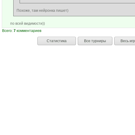
Похоже, там нейронка пишет)
по всей видимости))
Всего:
7
комментариев
Статистика
Все турниры
Весь иг