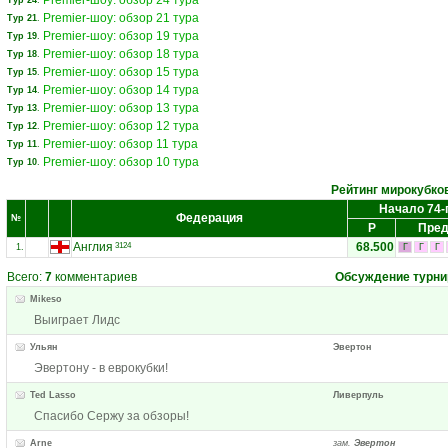
Premier-шоу: обзор 24 тура
Тур 24
.
Premier-шоу: обзор 21 тура
Тур 21
.
Premier-шоу: обзор 19 тура
Тур 19
.
Premier-шоу: обзор 18 тура
Тур 18
.
Premier-шоу: обзор 15 тура
Тур 15
.
Premier-шоу: обзор 14 тура
Тур 14
.
Premier-шоу: обзор 13 тура
Тур 13
.
Premier-шоу: обзор 12 тура
Тур 12
.
Premier-шоу: обзор 11 тура
Тур 11
.
Premier-шоу: обзор 10 тура
Тур 10
.
Рейтинг мирокубко
Начало 74-
Федерация
№
Р
Пред
Англия
68.500
3124
1.
Г
Г
Г
Всего:
7
комментариев
Обсуждение турни
Mikeso
Выиграет Лидс
Ульян
Эвертон
Эвертону - в еврокубки!
Ted Lasso
Ливерпуль
Спасибо Сержу за обзоры!
Arne
зам.
Эвертон