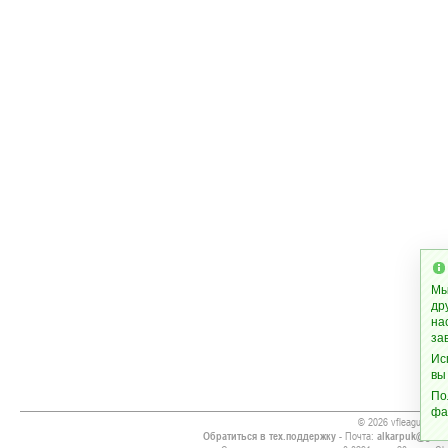
Мы
др
на
за
Ис
вы
По
фа
© 2026 vfleague.org
Обратиться в тех.поддержку
- Почта:
alkarpuk@gmai