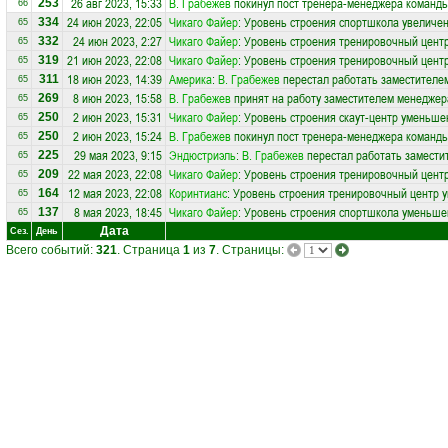
26 авг 2023, 15:33
В. Грабежев
покинул пост тренера-менеджера команд
253
66
24 июн 2023, 22:05
Чикаго Файер
: Уровень строения спортшкола увеличен
334
65
24 июн 2023, 2:27
Чикаго Файер
: Уровень строения тренировочный цент
332
65
21 июн 2023, 22:08
Чикаго Файер
: Уровень строения тренировочный центр
319
65
18 июн 2023, 14:39
Америка
:
В. Грабежев
перестал работать заместителем
311
65
8 июн 2023, 15:58
В. Грабежев
принят на работу заместителем менеджер
269
65
2 июн 2023, 15:31
Чикаго Файер
: Уровень строения скаут-центр уменьше
250
65
2 июн 2023, 15:24
В. Грабежев
покинул пост тренера-менеджера команд
250
65
29 мая 2023, 9:15
Эндюстриэль
:
В. Грабежев
перестал работать замести
225
65
22 мая 2023, 22:08
Чикаго Файер
: Уровень строения тренировочный центр
209
65
12 мая 2023, 22:08
Коринтианс
: Уровень строения тренировочный центр у
164
65
8 мая 2023, 18:45
Чикаго Файер
: Уровень строения спортшкола уменьше
137
65
Дата
Сез.
День
Всего событий:
321
. Страница
1
из
7
. Страницы: