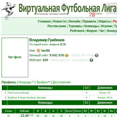
Главная
|
Новости
|
Онлайн
|
Правила
|
Опросы
|
Ре
Расписание
|
Турниры
|
Команды
|
Игроки
|
Т
Рейтинги
|
Форум
|
Чат
|
Конку
Владимир Грабежев
Последний визит:
вчера в 22:26
Ник:
tier86
Личный счёт:
9 041 078
= 9 041.0к = 9.0м
Нет фото
Рейтинг:
420
=
8602 место
=
-8 в августе
Профиль
|
Награды
|
Трофеи
|
Достижения
17
64
Команды
Ст
Дивизион
+
1.
Умм-Салал (Катар)
Катар, D1
+
2.
Брайтон & Хоув Альбион (Англия)
Англия, D3-A
Команды
Ст
Дивизион
Сезон
Рейтинг
И
В
Н
П
Колл+
Колл-
ВC
В+
В=
В-
Вo
-33.49
*1.00
78
60
24
11
25
3
5
1
-
1
21
1