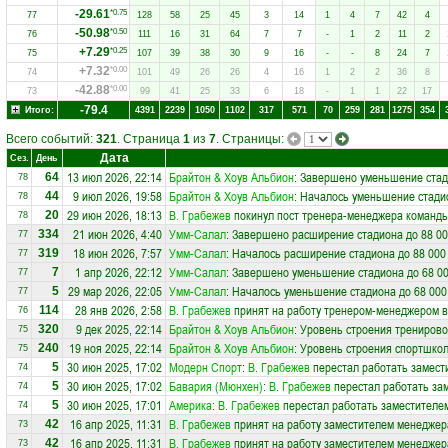
-29.61
*0.75
77
128
58
25
45
3
14
1
4
7
42
4
-50.98
*0.50
76
111
16
31
64
7
7
-
1
2
11
2
+7.29
*0.25
75
107
39
38
30
9
16
-
-
8
24
7
+7.32
*0.00
74
101
49
26
26
4
16
1
2
2
36
8
-42.88
*0.00
73
99
41
25
33
6
18
-
1
1
22
17
-79.4
Итого:
4391
2239
1050
1102
317
571
70
259
281
1275
354
Всего событий:
321
. Страница
1
из
7
. Страницы:
Дата
Сез.
День
13 июл 2026, 22:14
Брайтон & Хоув Альбион
: Завершено уменьшение стад
64
78
9 июл 2026, 19:58
Брайтон & Хоув Альбион
: Началось уменьшение стадио
44
78
29 июн 2026, 18:13
В. Грабежев
покинул пост тренера-менеджера команд
20
78
21 июн 2026, 4:40
Умм-Салал
: Завершено расширение стадиона до 88 00
334
77
18 июн 2026, 7:57
Умм-Салал
: Началось расширение стадиона до 88 000
319
77
1 апр 2026, 22:12
Умм-Салал
: Завершено уменьшение стадиона до 68 00
7
77
29 мар 2026, 22:05
Умм-Салал
: Началось уменьшение стадиона до 68 000
5
77
28 янв 2026, 2:58
В. Грабежев
принят на работу тренером-менеджером 
114
76
9 дек 2025, 22:14
Брайтон & Хоув Альбион
: Уровень строения тренирово
320
75
19 ноя 2025, 22:14
Брайтон & Хоув Альбион
: Уровень строения спортшко
240
75
30 июн 2025, 17:02
Модерн Спорт
:
В. Грабежев
перестал работать замести
5
74
30 июн 2025, 17:02
Бавария (Мюнхен)
:
В. Грабежев
перестал работать зам
5
74
30 июн 2025, 17:01
Америка
:
В. Грабежев
перестал работать заместителем
5
74
16 апр 2025, 11:31
В. Грабежев
принят на работу заместителем менеджер
42
73
16 апр 2025, 11:31
В. Грабежев
принят на работу заместителем менеджер
42
73