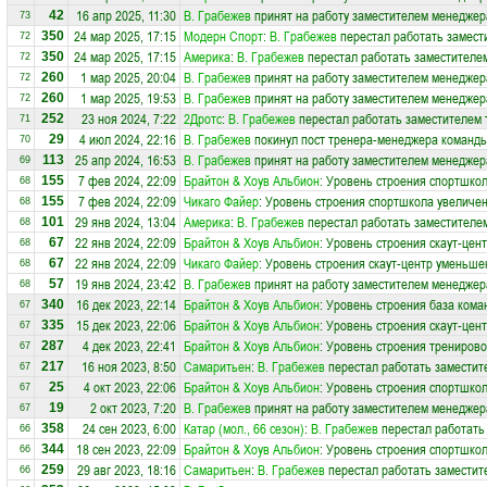
16 апр 2025, 11:30
В. Грабежев
принят на работу заместителем менеджер
42
73
24 мар 2025, 17:15
Модерн Спорт
:
В. Грабежев
перестал работать замести
350
72
24 мар 2025, 17:15
Америка
:
В. Грабежев
перестал работать заместителем
350
72
1 мар 2025, 20:04
В. Грабежев
принят на работу заместителем менеджер
260
72
1 мар 2025, 19:53
В. Грабежев
принят на работу заместителем менеджер
260
72
23 ноя 2024, 7:22
2Дротс
:
В. Грабежев
перестал работать заместителем 
252
71
4 июл 2024, 22:16
В. Грабежев
покинул пост тренера-менеджера команд
29
70
25 апр 2024, 16:53
В. Грабежев
принят на работу заместителем менеджер
113
69
7 фев 2024, 22:09
Брайтон & Хоув Альбион
: Уровень строения спортшкол
155
68
7 фев 2024, 22:09
Чикаго Файер
: Уровень строения спортшкола увеличен
155
68
29 янв 2024, 13:04
Америка
:
В. Грабежев
перестал работать заместителем
101
68
22 янв 2024, 22:09
Брайтон & Хоув Альбион
: Уровень строения скаут-цен
67
68
22 янв 2024, 22:09
Чикаго Файер
: Уровень строения скаут-центр уменьше
67
68
19 янв 2024, 23:42
В. Грабежев
принят на работу заместителем менеджер
57
68
16 дек 2023, 22:14
Брайтон & Хоув Альбион
: Уровень строения база ком
340
67
15 дек 2023, 22:06
Брайтон & Хоув Альбион
: Уровень строения скаут-цен
335
67
4 дек 2023, 22:41
Брайтон & Хоув Альбион
: Уровень строения трениров
287
67
16 ноя 2023, 8:50
Самаритьен
:
В. Грабежев
перестал работать заместите
217
67
4 окт 2023, 22:06
Брайтон & Хоув Альбион
: Уровень строения спортшко
25
67
2 окт 2023, 7:20
В. Грабежев
принят на работу заместителем менеджер
19
67
24 сен 2023, 6:00
Катар (мол., 66 сезон)
:
В. Грабежев
перестал работать
358
66
18 сен 2023, 22:09
Брайтон & Хоув Альбион
: Уровень строения спортшко
344
66
29 авг 2023, 18:16
Самаритьен
:
В. Грабежев
перестал работать заместите
259
66