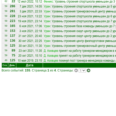
12 июл 2022, 15:12
Феникс
: Уровень строения спортшкола уменьшен до 3
22
62
7 дек 2021, 14:05
Уран
: Уровень строения спортшкола уменьшен до 5 у
286
59
3 дек 2021, 22:33
Уран
: Уровень строения тренировочный центр уменьш
281
59
23 ноя 2021, 13:22
Уран
: Уровень строения спортшкола уменьшен до 6 у
228
59
19 ноя 2021, 23:14
Уран
: Уровень строения спортшкола уменьшен до 7 у
223
59
6 ноя 2021, 17:06
Уран
: Уровень строения база команды уменьшен до 7 
165
59
3 ноя 2021, 22:18
Уран
: Уровень строения скаут-центр уменьшен до 2 у
153
59
31 окт 2021, 20:40
Уран
: Уровень строения скаут-центр уменьшен до 3 у
137
59
30 окт 2021, 22:25
Уран
: Уровень строения центр физподготовки уменьше
136
59
30 окт 2021, 11:30
Уран
: Уровень строения тренировочный центр уменьш
125
59
23 окт 2021, 11:35
Д. Азовцев
принят на работу тренером-менеджером в 
89
59
20 окт 2021, 15:10
Д. Азовцев
принят на работу тренером-менеджером в 
75
59
10 мая 2019, 23:15
Д. Азовцев
покинул пост тренера-менеджера команды
125
49
Дата
Сез.
День
Всего событий:
155
. Страница
1
из
4
. Страницы: