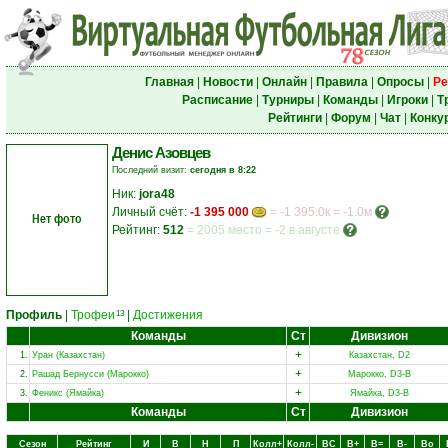
Главная
|
Новости
|
Онлайн
|
Правила
|
Опросы
|
Ре
Расписание
|
Турниры
|
Команды
|
Игроки
|
Т
Рейтинги
|
Форум
|
Чат
|
Конку
Денис Азовцев
Последний визит:
сегодня в 8:22
Ник:
jora48
Личный счёт:
-1 395 000
= -1 395.0к = -1.0м
Нет фото
Рейтинг:
512
=
2005 место
=
-2 в августе
Профиль
|
Трофеи
|
Достижения
13
Команды
Ст
Дивизион
+
1.
Уран (Казахстан)
Казахстан, D2
+
2.
Рашад Бернусси (Марокко)
Марокко, D3-B
+
3.
Феникс (Ямайка)
Ямайка, D3-B
Команды
Ст
Дивизион
Сезон
Рейтинг
И
В
Н
П
Колл+
Колл-
ВC
В+
В=
В-
Вo