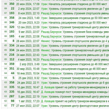
20 июн 2024, 17:09
Уран
: Началось расширение стадиона до 60 000 мест
350
69
2 апр 2024, 22:07
Уран
: Уровень строения спортшкола увеличен до 7 ур
22
69
8 ноя 2023, 22:10
Рашад Бернусси
: Уровень строения спортшкола умень
193
67
24 сен 2023, 1:49
Уран
: Завершено расширение стадиона до 50 000 мест
358
66
20 сен 2023, 9:23
Уран
: Началось расширение стадиона до 50 000 мест
346
66
12 сен 2023, 22:09
Уран
: Уровень строения тренировочный центр увеличе
320
66
9 авг 2023, 22:07
Рашад Бернусси
: Уровень строения база команды уме
193
66
4 авг 2023, 22:08
Рашад Бернусси
: Уровень строения тренировочный це
165
66
28 июн 2023, 22:07
Феникс
: Уровень строения спортшкола увеличен до 4 
8
66
24 июн 2023, 22:05
Уран
: Уровень строения спортшкола увеличен до 6 ур
334
65
24 июн 2023, 22:05
Феникс
: Уровень строения тренировочный центр увели
334
65
24 мая 2023, 22:43
Уран
: Уровень строения спортшкола уменьшен до 5 у
216
65
4 мая 2023, 16:23
Рашад Бернусси
: Уровень строения скаут-центр умень
112
65
2 апр 2023, 3:49
Уран
: Завершено расширение стадиона до 46 000 мест
359
64
30 мар 2023, 15:48
Уран
: Началось расширение стадиона до 46 000 мест
351
64
18 янв 2023, 15:04
Рашад Бернусси
: Уровень строения тренировочный це
44
64
25 дек 2022, 9:32
Уран
: Уровень строения тренировочный центр уменьш
5
64
24 дек 2022, 22:11
Уран
: Уровень строения спортшкола увеличен до 6 ур
358
63
16 дек 2022, 16:47
Д. Азовцев
принят на работу тренером-менеджером в 
335
63
16 дек 2022, 16:47
Д. Азовцев
покинул пост тренера-менеджера команды
335
63
5 дек 2022, 22:19
Уран
: Уровень строения тренировочный центр увеличе
287
63
1 авг 2022, 17:23
Д. Азовцев
принят на работу тренером-менеджером в 
98
62
27 июл 2022, 22:07
Уран
: Уровень строения центр физподготовки увеличе
77
62