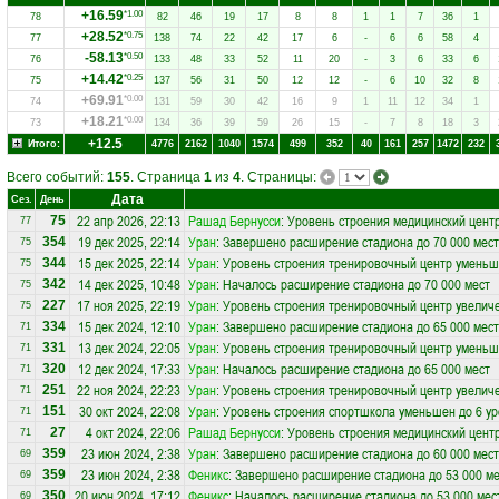
+16.59
*1.00
78
82
46
19
17
8
8
1
1
7
36
1
+28.52
*0.75
77
138
74
22
42
17
6
-
6
6
58
4
-58.13
*0.50
76
133
48
33
52
11
20
-
3
6
33
6
+14.42
*0.25
75
137
56
31
50
12
12
-
6
10
32
8
+69.91
*0.00
74
131
59
30
42
16
9
1
11
12
34
1
+18.21
*0.00
73
134
36
39
59
26
15
-
7
8
18
3
+12.5
Итого:
4776
2162
1040
1574
499
352
40
161
257
1472
232
Всего событий:
155
. Страница
1
из
4
. Страницы:
Дата
Сез.
День
22 апр 2026, 22:13
Рашад Бернусси
: Уровень строения медицинский цент
75
77
19 дек 2025, 22:14
Уран
: Завершено расширение стадиона до 70 000 мест
354
75
15 дек 2025, 22:14
Уран
: Уровень строения тренировочный центр уменьш
344
75
14 дек 2025, 10:48
Уран
: Началось расширение стадиона до 70 000 мест
342
75
17 ноя 2025, 22:19
Уран
: Уровень строения тренировочный центр увеличе
227
75
15 дек 2024, 12:10
Уран
: Завершено расширение стадиона до 65 000 мест
334
71
13 дек 2024, 22:05
Уран
: Уровень строения тренировочный центр уменьш
331
71
12 дек 2024, 17:33
Уран
: Началось расширение стадиона до 65 000 мест
320
71
22 ноя 2024, 22:23
Уран
: Уровень строения тренировочный центр увеличе
251
71
30 окт 2024, 22:08
Уран
: Уровень строения спортшкола уменьшен до 6 у
151
71
4 окт 2024, 22:06
Рашад Бернусси
: Уровень строения медицинский центр
27
71
23 июн 2024, 2:38
Уран
: Завершено расширение стадиона до 60 000 мест
359
69
23 июн 2024, 2:38
Феникс
: Завершено расширение стадиона до 53 000 ме
359
69
20 июн 2024, 17:12
Феникс
: Началось расширение стадиона до 53 000 мес
350
69