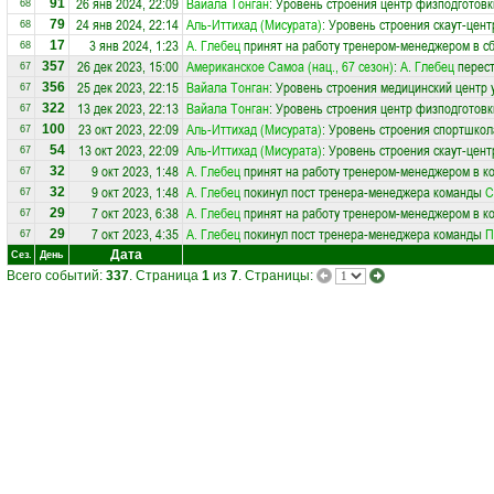
26 янв 2024, 22:09
Вайала Тонган
: Уровень строения центр физподготовк
91
68
24 янв 2024, 22:14
Аль-Иттихад (Мисурата)
: Уровень строения скаут-цен
79
68
3 янв 2024, 1:23
А. Глебец
принят на работу тренером-менеджером в 
17
68
26 дек 2023, 15:00
Американское Самоа (нац., 67 сезон)
:
А. Глебец
перест
357
67
25 дек 2023, 22:15
Вайала Тонган
: Уровень строения медицинский центр 
356
67
13 дек 2023, 22:13
Вайала Тонган
: Уровень строения центр физподготовк
322
67
23 окт 2023, 22:09
Аль-Иттихад (Мисурата)
: Уровень строения спортшкол
100
67
13 окт 2023, 22:09
Аль-Иттихад (Мисурата)
: Уровень строения скаут-цен
54
67
9 окт 2023, 1:48
А. Глебец
принят на работу тренером-менеджером в к
32
67
9 окт 2023, 1:48
А. Глебец
покинул пост тренера-менеджера команды
С
32
67
7 окт 2023, 6:38
А. Глебец
принят на работу тренером-менеджером в к
29
67
7 окт 2023, 4:35
А. Глебец
покинул пост тренера-менеджера команды
П
29
67
Дата
Сез.
День
Всего событий:
337
. Страница
1
из
7
. Страницы: