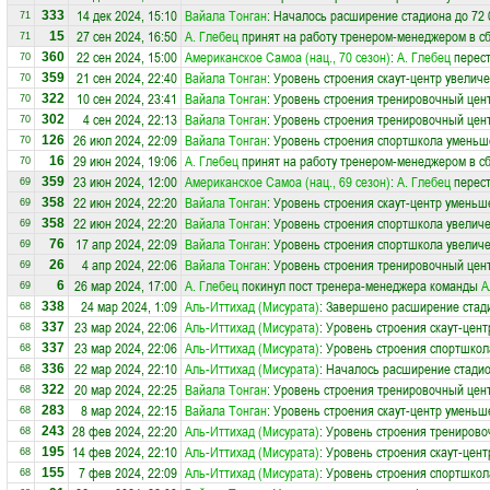
14 дек 2024, 15:10
Вайала Тонган
: Началось расширение стадиона до 72 
333
71
27 сен 2024, 16:50
А. Глебец
принят на работу тренером-менеджером в 
15
71
22 сен 2024, 15:00
Американское Самоа (нац., 70 сезон)
:
А. Глебец
перест
360
70
21 сен 2024, 22:40
Вайала Тонган
: Уровень строения скаут-центр увеличе
359
70
10 сен 2024, 23:41
Вайала Тонган
: Уровень строения тренировочный цен
322
70
4 сен 2024, 22:13
Вайала Тонган
: Уровень строения тренировочный цент
302
70
26 июл 2024, 22:09
Вайала Тонган
: Уровень строения спортшкола уменьш
126
70
29 июн 2024, 19:06
А. Глебец
принят на работу тренером-менеджером в 
16
70
23 июн 2024, 12:00
Американское Самоа (нац., 69 сезон)
:
А. Глебец
перест
359
69
22 июн 2024, 22:20
Вайала Тонган
: Уровень строения скаут-центр уменьш
358
69
22 июн 2024, 22:20
Вайала Тонган
: Уровень строения спортшкола увеличе
358
69
17 апр 2024, 22:09
Вайала Тонган
: Уровень строения спортшкола увеличе
76
69
4 апр 2024, 22:06
Вайала Тонган
: Уровень строения тренировочный цен
26
69
26 мар 2024, 17:00
А. Глебец
покинул пост тренера-менеджера команды
А
6
69
24 мар 2024, 1:09
Аль-Иттихад (Мисурата)
: Завершено расширение стади
338
68
23 мар 2024, 22:06
Аль-Иттихад (Мисурата)
: Уровень строения скаут-цен
337
68
23 мар 2024, 22:06
Аль-Иттихад (Мисурата)
: Уровень строения спортшкол
337
68
22 мар 2024, 22:10
Аль-Иттихад (Мисурата)
: Началось расширение стадио
336
68
20 мар 2024, 22:25
Вайала Тонган
: Уровень строения тренировочный цент
322
68
8 мар 2024, 22:15
Вайала Тонган
: Уровень строения скаут-центр уменьш
283
68
28 фев 2024, 22:20
Аль-Иттихад (Мисурата)
: Уровень строения тренирово
243
68
14 фев 2024, 22:10
Аль-Иттихад (Мисурата)
: Уровень строения скаут-цен
195
68
7 фев 2024, 22:09
Аль-Иттихад (Мисурата)
: Уровень строения спортшкол
155
68