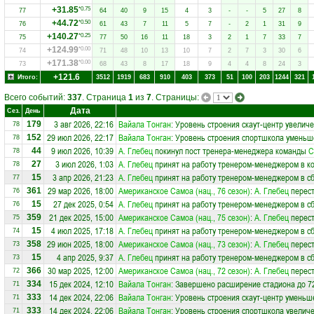
+31.85
*0.75
77
64
40
9
15
4
3
-
-
5
27
8
+44.72
*0.50
76
61
43
7
11
5
7
-
2
1
31
9
+140.27
*0.25
75
77
50
16
11
18
3
2
1
7
33
7
+124.99
*0.00
74
71
48
10
13
10
7
2
7
3
30
6
+171.38
*0.00
73
68
43
8
17
18
9
4
4
8
24
3
+121.6
Итого:
3512
1919
683
910
403
373
51
100
203
1244
321
Всего событий:
337
. Страница
1
из
7
. Страницы:
Дата
Сез.
День
3 авг 2026, 22:16
Вайала Тонган
: Уровень строения скаут-центр увеличе
179
78
29 июл 2026, 22:17
Вайала Тонган
: Уровень строения спортшкола уменьш
152
78
9 июл 2026, 10:39
А. Глебец
покинул пост тренера-менеджера команды
С
44
78
3 июл 2026, 1:03
А. Глебец
принят на работу тренером-менеджером в к
27
78
3 апр 2026, 21:23
А. Глебец
принят на работу тренером-менеджером в 
15
77
29 мар 2026, 18:00
Американское Самоа (нац., 76 сезон)
:
А. Глебец
перест
361
76
27 дек 2025, 0:54
А. Глебец
принят на работу тренером-менеджером в 
15
76
21 дек 2025, 15:00
Американское Самоа (нац., 75 сезон)
:
А. Глебец
перест
359
75
4 июл 2025, 17:18
А. Глебец
принят на работу тренером-менеджером в 
15
74
29 июн 2025, 18:00
Американское Самоа (нац., 73 сезон)
:
А. Глебец
перест
358
73
4 апр 2025, 9:37
А. Глебец
принят на работу тренером-менеджером в 
15
73
30 мар 2025, 12:00
Американское Самоа (нац., 72 сезон)
:
А. Глебец
перест
366
72
15 дек 2024, 12:10
Вайала Тонган
: Завершено расширение стадиона до 7
334
71
14 дек 2024, 22:06
Вайала Тонган
: Уровень строения скаут-центр уменьш
333
71
14 дек 2024, 22:06
Вайала Тонган
: Уровень строения спортшкола увеличе
333
71