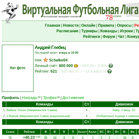
Главная
|
Новости
|
Онлайн
|
Правила
|
Опросы
|
Ре
Расписание
|
Турниры
|
Команды
|
Игроки
|
Т
Рейтинги
|
Форум
|
Чат
|
Конку
Андрей Глебец
Последний визит:
вчера в 15:00
Ник:
Schalke04
Личный счёт:
800 000
= 800.0к = 0.80м
Нет фото
Рейтинг:
621
=
600 место
=
+18 в августе
Профиль
|
Награды
|
Трофеи
|
Достижения
33
44
Команды
Ст
Дивизион
+
1.
Вайала Тонган (Американское Самоа)
Амер. Самоа, D1
+
2.
Сборная Американского Самоа (национальная)
Отборочный турнир к чемпио
Команды
Ст
Дивизион
Сезон
Рейтинг
И
В
Н
П
Колл+
Колл-
ВC
В+
В=
В-
Вo
+40.33
*1.00
78
36
24
4
8
4
1
1
1
-
16
6