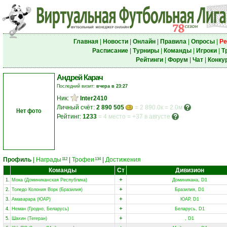
Главная
|
Новости
|
Онлайн
|
Правила
|
Опросы
|
Ре
Расписание
|
Турниры
|
Команды
|
Игроки
|
Т
Рейтинги
|
Форум
|
Чат
|
Конку
Андрей Карач
Последний визит:
вчера в 23:27
Ник:
Inter2410
Личный счёт:
2 890 505
= 2 890.0к = 2.0м
Нет фото
Рейтинг:
1233
=
4 место
=
+37 в августе
Профиль
|
Награды
|
Трофеи
|
Достижения
112
134
Команды
Ст
Дивизион
+
1.
Мока (Доминиканская Республика)
Доминикана, D1
+
2.
Толедо Колония Ворк (Бразилия)
Бразилия, D1
+
3.
Амаварара (ЮАР)
ЮАР, D1
+
4.
Неман (Гродно, Беларусь)
Беларусь, D1
+
5.
Шахин (Тегеран)
, D1