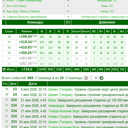
+
6.
КНаПС Спорт (Мадагаскар)
Мадагаскар, D1
+
7.
Аль-Сиб (Оман)
Оман, D1
+
8.
Куру Куру Лайонс (Гайана)
Гайана, D1
+
9.
Сборная Бразилии (молодёжная)
Отборочный турнир к чемпионату 
Команды
Ст
Дивизион
Сезон
Рейтинг
И
В
Н
П
Колл+
Колл-
ВC
В+
В=
В-
Вo
+199.44
*1.00
78
165
92
38
35
21
21
1
12
10
50
19
+319.34
*0.75
77
275
166
50
59
24
22
9
11
19
97
30
+410.93
*0.50
76
327
213
56
58
25
33
12
11
24
131
35
+358.25
*0.25
75
313
183
59
71
29
30
5
20
31
97
30
+351.95
*0.00
74
257
170
45
42
22
13
8
27
20
95
20
+257.76
*0.00
73
294
169
51
74
28
29
2
17
18
108
24
+734.0
Итого:
11039
5553
2152
3334
1005
1205
181
854
850
2915
753
Всего событий:
989
. Страница
1
из
20
. Страницы:
Дата
Сез.
День
6 июл 2026, 22:14
Шахин (Тегеран)
: Уровень строения скаут-центр увели
33
78
1 июл 2026, 22:13
Шахин (Тегеран)
: Уровень строения тренировочный ц
24
78
21 июн 2026, 4:40
Мока
: Завершено расширение стадиона до 100 000 ме
334
77
21 июн 2026, 4:40
Амаварара
: Завершено расширение стадиона до 90 00
334
77
21 июн 2026, 4:40
Толедо Колония Ворк
: Завершено расширение стадион
334
77
21 июн 2026, 4:40
Неман (Гродно)
: Завершено расширение стадиона до 7
334
77
20 июн 2026, 22:10
Шахин (Тегеран)
: Уровень строения тренировочный це
333
77
20 июн 2026, 20:23
Толедо Колония Ворк
: Началось расширение стадиона 
333
77