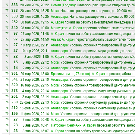
20 июн 2026, 20:22
Неман (Гродно)
: Началось расширение стадиона до 75
333
77
20 июн 2026, 15:25
Мока
: Началось расширение стадиона до 100 000 мест
333
77
20 июн 2026, 15:25
Амаварара
: Началось расширение стадиона до 90 000
333
77
30 мая 2026, 19:15
А. Карач
принят на работу заместителем менеджера в
252
77
28 мая 2026, 10:50
Машуджаа
:
А. Карач
перестал работать заместителем 
240
77
27 апр 2026, 21:48
А. Карач
принят на работу заместителем менеджера в
97
77
27 апр 2026, 14:50
Альта
:
А. Карач
перестал работать заместителем трене
97
77
10 апр 2026, 22:11
Амаварара
: Уровень строения тренировочный центр у
27
77
10 апр 2026, 22:11
Амаварара
: Уровень строения медицинский центр увел
27
77
8 апр 2026, 1:05
А. Карач
принят на работу тренером-менеджером в с
22
77
3 апр 2026, 22:12
Мока
: Уровень строения тренировочный центр уменьш
15
77
2 апр 2026, 22:13
Амаварара
: Уровень строения тренировочный центр у
14
77
29 мар 2026, 18:00
Бразилия (мол., 76 сезон)
:
А. Карач
перестал работать
361
76
21 мар 2026, 22:10
Амаварара
: Уровень строения тренировочный центр у
341
76
16 мар 2026, 22:15
Мока
: Уровень строения тренировочный центр увеличе
320
76
4 мар 2026, 22:14
Амаварара
: Уровень строения скаут-центр уменьшен д
273
76
2 мар 2026, 22:14
Амаварара
: Уровень строения тренировочный центр у
261
76
23 фев 2026, 22:13
Мока
: Уровень строения скаут-центр уменьшен до 4 у
230
76
16 фев 2026, 22:19
Амаварара
: Уровень строения скаут-центр уменьшен д
212
76
11 фев 2026, 22:14
Мока
: Уровень строения тренировочный центр увеличе
195
76
7 янв 2026, 20:48
А. Карач
принят на работу заместителем менеджера в
27
76
3 янв 2026, 16:41
Патронаж Сент-Анн
:
А. Карач
перестал работать замес
23
76
3 янв 2026, 15:07
А. Карач
принят на работу тренером-менеджером в с
23
76