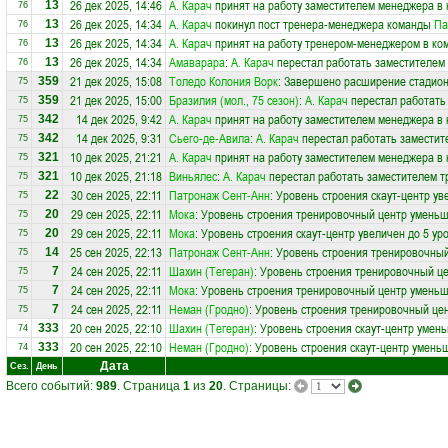
26 дек 2025, 14:46
А. Карач
принят на работу заместителем менеджера в
13
76
26 дек 2025, 14:34
А. Карач
покинул пост тренера-менеджера команды
Па
13
76
26 дек 2025, 14:34
А. Карач
принят на работу тренером-менеджером в ко
13
76
26 дек 2025, 14:34
Амаварара
:
А. Карач
перестал работать заместителем 
13
76
21 дек 2025, 15:08
Толедо Колония Ворк
: Завершено расширение стадион
359
75
21 дек 2025, 15:00
Бразилия (мол., 75 сезон)
:
А. Карач
перестал работать
359
75
14 дек 2025, 9:42
А. Карач
принят на работу заместителем менеджера в
342
75
14 дек 2025, 9:31
Сьего-де-Авила
:
А. Карач
перестал работать заместит
342
75
10 дек 2025, 21:21
А. Карач
принят на работу заместителем менеджера в
321
75
10 дек 2025, 21:18
Виньялес
:
А. Карач
перестал работать заместителем т
321
75
30 сен 2025, 22:11
Патронаж Сент-Анн
: Уровень строения скаут-центр ув
22
75
29 сен 2025, 22:11
Мока
: Уровень строения тренировочный центр уменьш
20
75
29 сен 2025, 22:11
Мока
: Уровень строения скаут-центр увеличен до 5 ур
20
75
25 сен 2025, 22:13
Патронаж Сент-Анн
: Уровень строения тренировочный
14
75
24 сен 2025, 22:11
Шахин (Тегеран)
: Уровень строения тренировочный ц
7
75
24 сен 2025, 22:11
Мока
: Уровень строения тренировочный центр уменьш
7
75
24 сен 2025, 22:11
Неман (Гродно)
: Уровень строения тренировочный це
7
75
20 сен 2025, 22:10
Шахин (Тегеран)
: Уровень строения скаут-центр умен
333
74
20 сен 2025, 22:10
Неман (Гродно)
: Уровень строения скаут-центр умень
333
74
Дата
Сез.
День
Всего событий:
989
. Страница
1
из
20
. Страницы: