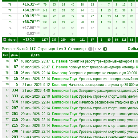
+16.31
*1.00
78
79
25
14
40
18
13
-
7
3
12
3
+64.19
*0.75
77
141
72
33
36
24
11
1
13
11
38
9
+98.15
*0.50
76
192
92
28
72
38
27
1
23
14
34
20
+66.78
*0.25
75
138
73
19
46
28
13
1
23
7
34
8
+17.96
*0.00
74
106
32
18
56
19
12
-
8
4
15
5
-3.63
*0.00
73
7
2
-
5
-
-
-
-
1
1
-
+130.2
Итого:
1277
537
250
490
161
97
9
85
69
311
63
Собы
Всего событий:
117
. Страница
1
из
3
. Страницы:
Дата
Сез.
День
16 июл 2026, 23:37
Е. Иванов
принят на работу тренером-менеджером в 
87
78
16 июл 2026, 23:37
Е. Иванов
покинул пост тренера-менеджера команды
К
87
78
26 июн 2026, 22:14
Кливленд
: Завершено расширение стадиона до 39 000
15
78
26 июн 2026, 22:14
Биллерики Таун
: Уровень строения тренировочный це
15
78
21 июн 2026, 9:12
Кливленд
: Началось расширение стадиона до 39 000 м
5
78
21 июн 2026, 4:40
Биллерики Таун
: Завершено расширение стадиона до 
334
77
20 июн 2026, 22:10
Биллерики Таун
: Уровень строения спортшкола увелич
333
77
17 июн 2026, 22:34
Биллерики Таун
: Началось расширение стадиона до 21
319
77
10 июн 2026, 22:14
Биллерики Таун
: Уровень строения спортшкола увелич
297
77
29 мая 2026, 22:13
Биллерики Таун
: Уровень строения спортшкола увелич
251
77
20 мая 2026, 22:14
Биллерики Таун
: Уровень строения скаут-центр умень
215
77
20 мая 2026, 22:14
Биллерики Таун
: Уровень строения спортшкола увелич
215
77
18 мая 2026, 22:14
Биллерики Таун
: Уровень строения скаут-центр умень
208
77
15 мая 2026, 22:14
Биллерики Таун
: Уровень строения скаут-центр умень
203
77