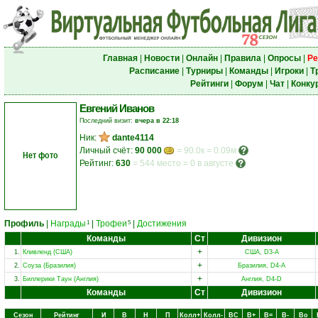
Главная
|
Новости
|
Онлайн
|
Правила
|
Опросы
|
Ре
Расписание
|
Турниры
|
Команды
|
Игроки
|
Т
Рейтинги
|
Форум
|
Чат
|
Конку
Евгений Иванов
Последний визит:
вчера в 22:18
Ник:
dante4114
Личный счёт:
90 000
= 90.0к = 0.09м
Нет фото
Рейтинг:
630
=
544 место
=
0 в августе
Профиль
|
Награды
|
Трофеи
|
Достижения
1
5
Команды
Ст
Дивизион
+
1.
Кливленд (США)
США, D3-A
+
2.
Соуза (Бразилия)
Бразилия, D4-A
+
3.
Биллерики Таун (Англия)
Англия, D4-D
Команды
Ст
Дивизион
Сезон
Рейтинг
И
В
Н
П
Колл+
Колл-
ВC
В+
В=
В-
Вo