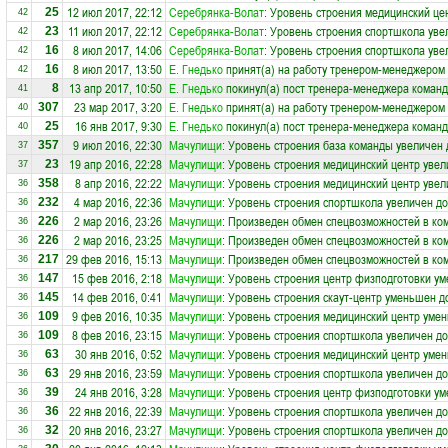
12 июл 2017, 22:12
Серебрянка-Волат
: Уровень строения медицинский це
25
42
11 июл 2017, 22:12
Серебрянка-Волат
: Уровень строения спортшкола уве
23
42
8 июл 2017, 14:06
Серебрянка-Волат
: Уровень строения спортшкола уве
16
42
8 июл 2017, 13:50
Е. Гнедько
принят(а) на работу тренером-менеджером
16
42
13 апр 2017, 10:50
Е. Гнедько
покинул(а) пост тренера-менеджера коман
8
41
23 мар 2017, 3:20
Е. Гнедько
принят(а) на работу тренером-менеджером
307
40
16 янв 2017, 9:30
Е. Гнедько
покинул(а) пост тренера-менеджера коман
25
40
9 июл 2016, 22:30
Мачулищи
: Уровень строения база команды увеличен 
357
37
19 апр 2016, 22:28
Мачулищи
: Уровень строения медицинский центр увел
23
37
8 апр 2016, 22:22
Мачулищи
: Уровень строения медицинский центр увел
358
36
4 мар 2016, 22:36
Мачулищи
: Уровень строения спортшкола увеличен до
232
36
2 мар 2016, 23:26
Мачулищи
: Произведен обмен спецвозможностей в ко
226
36
2 мар 2016, 23:25
Мачулищи
: Произведен обмен спецвозможностей в ко
226
36
29 фев 2016, 15:13
Мачулищи
: Произведен обмен спецвозможностей в ко
217
36
15 фев 2016, 2:18
Мачулищи
: Уровень строения центр физподготовки ум
147
36
14 фев 2016, 0:41
Мачулищи
: Уровень строения скаут-центр уменьшен д
145
36
9 фев 2016, 10:35
Мачулищи
: Уровень строения медицинский центр умен
109
36
8 фев 2016, 23:15
Мачулищи
: Уровень строения спортшкола увеличен до
109
36
30 янв 2016, 0:52
Мачулищи
: Уровень строения медицинский центр умен
63
36
29 янв 2016, 23:59
Мачулищи
: Уровень строения спортшкола увеличен до
63
36
24 янв 2016, 3:28
Мачулищи
: Уровень строения центр физподготовки ум
39
36
22 янв 2016, 22:39
Мачулищи
: Уровень строения спортшкола увеличен до
36
36
20 янв 2016, 23:27
Мачулищи
: Уровень строения спортшкола увеличен до
32
36