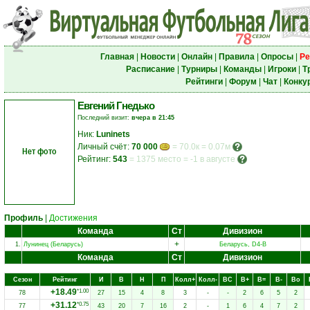
Главная
|
Новости
|
Онлайн
|
Правила
|
Опросы
|
Ре
Расписание
|
Турниры
|
Команды
|
Игроки
|
Т
Рейтинги
|
Форум
|
Чат
|
Конку
Евгений Гнедько
Последний визит:
вчера в 21:45
Ник:
Luninets
Личный счёт:
70 000
= 70.0к = 0.07м
Нет фото
Рейтинг:
543
=
1375 место
=
-1 в августе
Профиль
|
Достижения
Команда
Ст
Дивизион
+
1.
Лунинец (Беларусь)
Беларусь, D4-B
Команда
Ст
Дивизион
Сезон
Рейтинг
И
В
Н
П
Колл+
Колл-
ВC
В+
В=
В-
Вo
+18.49
*1.00
78
27
15
4
8
3
-
-
2
6
5
2
+31.12
*0.75
77
43
20
7
16
2
-
1
6
4
7
2