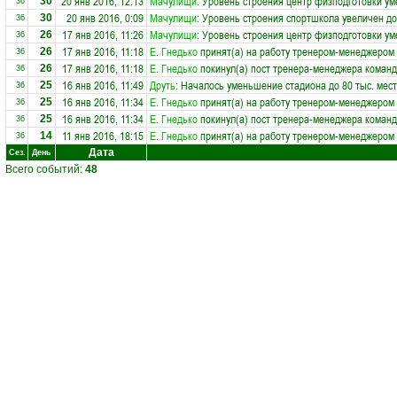
20 янв 2016, 12:13
Мачулищи
: Уровень строения центр физподготовки ум
30
36
20 янв 2016, 0:09
Мачулищи
: Уровень строения спортшкола увеличен до
30
36
17 янв 2016, 11:26
Мачулищи
: Уровень строения центр физподготовки ум
26
36
17 янв 2016, 11:18
Е. Гнедько
принят(а) на работу тренером-менеджером
26
36
17 янв 2016, 11:18
Е. Гнедько
покинул(а) пост тренера-менеджера коман
26
36
16 янв 2016, 11:49
Друть
: Началось уменьшение стадиона до 80 тыс. мест
25
36
16 янв 2016, 11:34
Е. Гнедько
принят(а) на работу тренером-менеджером
25
36
16 янв 2016, 11:34
Е. Гнедько
покинул(а) пост тренера-менеджера коман
25
36
11 янв 2016, 18:15
Е. Гнедько
принят(а) на работу тренером-менеджером
14
36
Дата
Сез.
День
Всего событий:
48