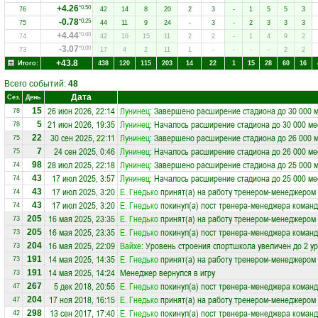
+4.26
*0.50
76
42
14
8
20
2
3
-
1
5
5
3
-0.78
*0.25
75
44
11
9
24
-
3
-
2
3
3
3
+4.44
*0.00
74
42
16
15
11
2
2
-
1
4
9
2
-3.07
*0.00
73
17
4
2
11
1
-
-
-
-
2
2
+43.8
Итого:
438
120
115
203
14
22
1
15
28
60
16
Всего событий:
48
Дата
Сез.
День
26 июн 2026, 22:14
Лунинец
: Завершено расширение стадиона до 30 000 
15
78
21 июн 2026, 19:35
Лунинец
: Началось расширение стадиона до 30 000 ме
5
78
30 сен 2025, 22:11
Лунинец
: Завершено расширение стадиона до 26 000 
22
75
24 сен 2025, 0:46
Лунинец
: Началось расширение стадиона до 26 000 ме
7
75
28 июл 2025, 22:18
Лунинец
: Завершено расширение стадиона до 25 000 
98
74
17 июл 2025, 3:57
Лунинец
: Началось расширение стадиона до 25 000 ме
43
74
17 июл 2025, 3:20
Е. Гнедько
принят(а) на работу тренером-менеджером
43
74
17 июл 2025, 3:20
Е. Гнедько
покинул(а) пост тренера-менеджера коман
43
74
16 мая 2025, 23:35
Е. Гнедько
принят(а) на работу тренером-менеджером
205
73
16 мая 2025, 23:35
Е. Гнедько
покинул(а) пост тренера-менеджера коман
205
73
16 мая 2025, 22:09
Вайхе
: Уровень строения спортшкола увеличен до 2 у
204
73
14 мая 2025, 14:35
Е. Гнедько
принят(а) на работу тренером-менеджером
191
73
14 мая 2025, 14:24
Менеджер вернулся в игру
191
73
5 дек 2018, 20:55
Е. Гнедько
покинул(а) пост тренера-менеджера коман
267
47
17 ноя 2018, 16:15
Е. Гнедько
принят(а) на работу тренером-менеджером
204
47
13 сен 2017, 17:40
Е. Гнедько
покинул(а) пост тренера-менеджера коман
298
42