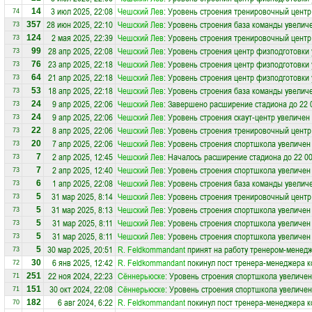
3 июл 2025, 22:08
Чешский Лев
: Уровень строения тренировочный центр
14
74
28 июн 2025, 22:10
Чешский Лев
: Уровень строения база команды увеличе
357
73
2 мая 2025, 22:39
Чешский Лев
: Уровень строения тренировочный центр
124
73
28 апр 2025, 22:08
Чешский Лев
: Уровень строения центр физподготовки 
99
73
23 апр 2025, 22:18
Чешский Лев
: Уровень строения центр физподготовки 
76
73
21 апр 2025, 22:18
Чешский Лев
: Уровень строения центр физподготовки 
64
73
18 апр 2025, 22:18
Чешский Лев
: Уровень строения база команды увеличе
53
73
9 апр 2025, 22:06
Чешский Лев
: Завершено расширение стадиона до 22 
24
73
9 апр 2025, 22:06
Чешский Лев
: Уровень строения скаут-центр увеличен
24
73
8 апр 2025, 22:06
Чешский Лев
: Уровень строения тренировочный центр
22
73
7 апр 2025, 22:06
Чешский Лев
: Уровень строения спортшкола увеличен 
20
73
2 апр 2025, 12:45
Чешский Лев
: Началось расширение стадиона до 22 0
7
73
2 апр 2025, 12:40
Чешский Лев
: Уровень строения спортшкола увеличен 
7
73
1 апр 2025, 22:08
Чешский Лев
: Уровень строения база команды увеличе
6
73
31 мар 2025, 8:14
Чешский Лев
: Уровень строения тренировочный центр
5
73
31 мар 2025, 8:13
Чешский Лев
: Уровень строения спортшкола увеличен 
5
73
31 мар 2025, 8:11
Чешский Лев
: Уровень строения спортшкола увеличен 
5
73
31 мар 2025, 8:11
Чешский Лев
: Уровень строения спортшкола увеличен 
5
73
30 мар 2025, 20:51
R. Feldkommandant
принят на работу тренером-менед
5
73
6 янв 2025, 12:42
R. Feldkommandant
покинул пост тренера-менеджера 
30
72
22 ноя 2024, 22:23
Сённерьюске
: Уровень строения спортшкола увеличен
251
71
30 окт 2024, 22:08
Сённерьюске
: Уровень строения спортшкола увеличен
151
71
6 авг 2024, 6:22
R. Feldkommandant
покинул пост тренера-менеджера 
182
70