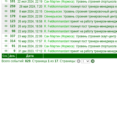
22 июл 2024, 22:19
Сан Мартин (Формоса)
: Уровень строения спортшкола
101
70
28 мая 2024, 7:20
R. Feldkommandant
покинул пост тренера-менеджера 
259
69
8 мая 2024, 22:15
Сённерьюске
: Уровень строения тренировочный цент
192
69
6 мая 2024, 22:09
Сённерьюске
: Уровень строения тренировочный цент
179
69
26 апр 2024, 18:58
R. Feldkommandant
принят на работу тренером-менед
123
69
26 апр 2024, 18:58
R. Feldkommandant
покинул пост тренера-менеджера 
123
69
22 апр 2024, 12:19
R. Feldkommandant
принят на работу тренером-менед
98
69
23 мар 2024, 22:06
Сан Мартин (Формоса)
: Уровень строения скаут-центр
337
68
16 мар 2024, 17:57
R. Feldkommandant
покинул пост тренера-менеджера 
314
68
26 янв 2024, 22:09
Сан Мартин (Формоса)
: Уровень строения спортшкола
91
68
31 дек 2023, 17:12
R. Feldkommandant
принят на работу тренером-менед
9
68
Дата
Сез.
День
Всего событий:
829
. Страница
1
из
17
. Страницы: