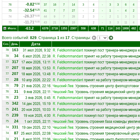
-0.82
*0.50
76
37
16
7
14
3
4
-
3
3
6
4
-32.54
*0.25
75
41
7
7
27
-
2
-
1
-
4
2
-26.37
*0.00
74
44
9
7
28
2
3
-
2
1
3
3
-11.71
*0.00
73
43
21
6
16
-
2
-
3
3
11
4
-63.2
Итого:
6378
2718
1353
2307
558
638
71
114
243
1808
482
Всего событий:
829
. Страница
1
из
17
. Страницы:
Дата
Сез.
День
31 июл 2026, 9:32
R. Feldkommandant
покинул пост тренера-менеджера 
163
78
6 июл 2026, 22:38
R. Feldkommandant
принят на работу тренером-менед
34
78
17 июн 2026, 13:11
R. Feldkommandant
покинул пост тренера-менеджера 
317
77
18 мая 2026, 13:53
R. Feldkommandant
принят на работу тренером-менед
207
77
18 мая 2026, 13:48
R. Feldkommandant
покинул пост тренера-менеджера 
207
77
10 апр 2026, 22:22
R. Feldkommandant
принят на работу тренером-менед
28
77
21 янв 2026, 22:16
Чешский Лев
: Уровень строения центр физподготовки 
79
76
9 янв 2026, 22:11
Чешский Лев
: Уровень строения медицинский центр ув
31
76
3 янв 2026, 0:45
R. Feldkommandant
принят на работу тренером-менед
23
76
14 дек 2025, 15:19
R. Feldkommandant
покинул пост тренера-менеджера 
342
75
20 ноя 2025, 10:03
R. Feldkommandant
принят на работу тренером-менед
241
75
19 ноя 2025, 4:00
R. Feldkommandant
покинул пост тренера-менеджера 
239
75
1 окт 2025, 22:11
Чешский Лев
: Уровень строения база команды увеличе
24
75
19 сен 2025, 22:10
Чешский Лев
: Уровень строения медицинский центр ув
331
74
25 июл 2025, 22:08
Чешский Лев
: Уровень строения тренировочный центр
87
74
8 июл 2025, 22:06
Чешский Лев
: Уровень строения центр физподготовки 
21
74