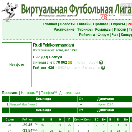
Главная
|
Новости
|
Онлайн
|
Правила
|
Опросы
|
Ре
Расписание
|
Турниры
|
Команды
|
Игроки
|
Т
Рейтинги
|
Форум
|
Чат
|
Конку
Rudi Feldkommandant
Последний визит:
сегодня в 10:41
Ник:
Дед Болтун
Личный счёт:
70 862
= 70.0к = 0.07м
Нет фото
Рейтинг:
436
=
8402 место
=
-2 в августе
Профиль
|
Награды
|
Трофеи
|
Достижения
10
28
Команда
Ст
Дивизион
+
1.
Чешский Лев (Чехия)
Чехия, D3-A
Команда
Ст
Дивизион
Сезон
Рейтинг
И
В
Н
П
Колл+
Колл-
ВC
В+
В=
В-
Вo
-29.45
*1.00
78
39
5
9
25
2
1
-
1
-
1
3
-33.54
*0.75
77
74
26
11
37
6
3
-
3
2
18
3