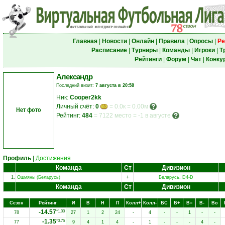
Главная
|
Новости
|
Онлайн
|
Правила
|
Опросы
|
Ре
Расписание
|
Турниры
|
Команды
|
Игроки
|
Т
Рейтинги
|
Форум
|
Чат
|
Конку
Александр
Последний визит:
7 августа в 20:58
Ник:
Cooper2kk
Личный счёт:
0
= 0.0к = 0.00м
Нет фото
Рейтинг:
484
=
7122 место
=
-1 в августе
Профиль
|
Достижения
Команда
Ст
Дивизион
+
1.
Ошмяны (Беларусь)
Беларусь, D4-D
Команда
Ст
Дивизион
Сезон
Рейтинг
И
В
Н
П
Колл+
Колл-
ВC
В+
В=
В-
Вo
-14.57
*1.00
78
27
1
2
24
-
4
-
-
1
-
-
-1.35
*0.75
77
9
4
1
4
-
1
-
-
-
4
-