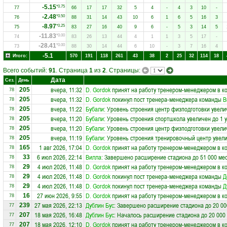
-5.15
*0.75
77
66
17
17
32
5
4
-
4
3
10
-
-2.48
*0.50
76
88
31
14
43
10
6
1
6
5
16
3
-8.97
*0.25
75
83
27
16
40
9
6
-
5
3
14
5
-11.83
*0.00
74
83
26
13
44
4
1
1
3
5
17
-
-28.41
*0.00
73
88
30
14
44
6
10
-
3
7
16
4
-5.1
Итого:
570
191
118
261
43
38
2
25
32
114
18
Всего событий:
91
. Страница
1
из
2
. Страницы:
Дата
Сез.
День
вчера, 11:32
D. Gordok
принят на работу тренером-менеджером в к
205
78
вчера, 11:32
D. Gordok
покинул пост тренера-менеджера команды
В
205
78
вчера, 11:22
Бубали
: Уровень строения центр физподготовки увели
205
78
вчера, 11:20
Бубали
: Уровень строения спортшкола увеличен до 1 
205
78
вчера, 11:20
Бубали
: Уровень строения центр физподготовки увели
205
78
вчера, 11:19
Бубали
: Уровень строения тренировочный центр увели
205
78
1 авг 2026, 17:04
D. Gordok
принят на работу тренером-менеджером в к
165
78
6 июл 2026, 22:14
Вилла
: Завершено расширение стадиона до 51 000 ме
33
78
4 июл 2026, 11:48
D. Gordok
принят на работу тренером-менеджером в к
29
78
4 июл 2026, 11:48
D. Gordok
покинул пост тренера-менеджера команды
Д
29
78
4 июл 2026, 11:48
D. Gordok
покинул пост тренера-менеджера команды
Д
29
78
27 июн 2026, 9:55
D. Gordok
принят на работу тренером-менеджером в к
16
78
27 мая 2026, 22:13
Дублин Бус
: Завершено расширение стадиона до 20 00
239
77
18 мая 2026, 16:48
Дублин Бус
: Началось расширение стадиона до 20 000
207
77
18 мая 2026, 12:10
D. Gordok
принят на работу тренером-менеджером в к
207
77