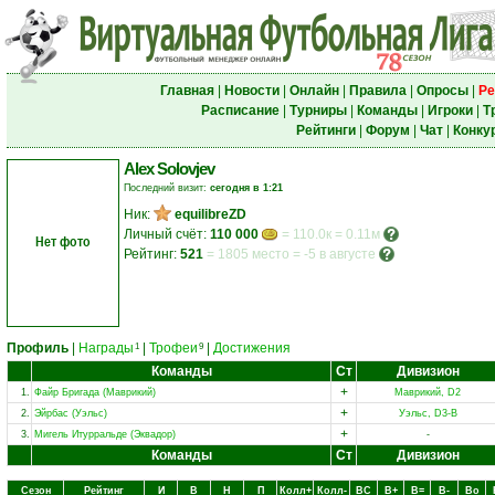
Главная
|
Новости
|
Онлайн
|
Правила
|
Опросы
|
Ре
Расписание
|
Турниры
|
Команды
|
Игроки
|
Т
Рейтинги
|
Форум
|
Чат
|
Конку
Alex Solovjev
Последний визит:
сегодня в 1:21
Ник:
equilibreZD
Личный счёт:
110 000
= 110.0к = 0.11м
Нет фото
Рейтинг:
521
=
1805 место
=
-5 в августе
Профиль
|
Награды
|
Трофеи
|
Достижения
1
9
Команды
Ст
Дивизион
+
1.
Файр Бригада (Маврикий)
Маврикий, D2
+
2.
Эйрбас (Уэльс)
Уэльс, D3-B
+
3.
Мигель Итурральде (Эквадор)
-
Команды
Ст
Дивизион
Сезон
Рейтинг
И
В
Н
П
Колл+
Колл-
ВC
В+
В=
В-
Вo