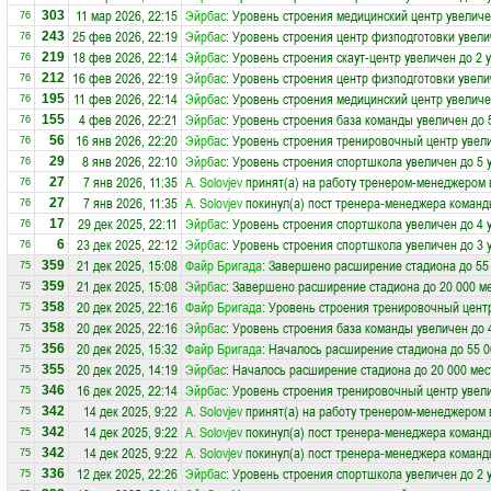
11 мар 2026, 22:15
Эйрбас
: Уровень строения медицинский центр увеличе
303
76
25 фев 2026, 22:19
Эйрбас
: Уровень строения центр физподготовки увели
243
76
18 фев 2026, 22:14
Эйрбас
: Уровень строения скаут-центр увеличен до 2 
219
76
16 фев 2026, 22:19
Эйрбас
: Уровень строения центр физподготовки увели
212
76
11 фев 2026, 22:14
Эйрбас
: Уровень строения медицинский центр увеличе
195
76
4 фев 2026, 22:21
Эйрбас
: Уровень строения база команды увеличен до 
155
76
16 янв 2026, 22:20
Эйрбас
: Уровень строения тренировочный центр увели
56
76
8 янв 2026, 22:10
Эйрбас
: Уровень строения спортшкола увеличен до 5 
29
76
7 янв 2026, 11:35
A. Solovjev
принят(а) на работу тренером-менеджером 
27
76
7 янв 2026, 11:35
A. Solovjev
покинул(а) пост тренера-менеджера коман
27
76
29 дек 2025, 22:11
Эйрбас
: Уровень строения спортшкола увеличен до 4 
17
76
23 дек 2025, 22:12
Эйрбас
: Уровень строения спортшкола увеличен до 3 
6
76
21 дек 2025, 15:08
Файр Бригада
: Завершено расширение стадиона до 55
359
75
21 дек 2025, 15:08
Эйрбас
: Завершено расширение стадиона до 20 000 м
359
75
20 дек 2025, 22:16
Файр Бригада
: Уровень строения тренировочный центр
358
75
20 дек 2025, 22:16
Эйрбас
: Уровень строения база команды увеличен до 
358
75
20 дек 2025, 15:32
Файр Бригада
: Началось расширение стадиона до 55 0
356
75
20 дек 2025, 14:19
Эйрбас
: Началось расширение стадиона до 20 000 мес
355
75
16 дек 2025, 22:14
Эйрбас
: Уровень строения тренировочный центр увели
346
75
14 дек 2025, 9:22
A. Solovjev
принят(а) на работу тренером-менеджером 
342
75
14 дек 2025, 9:22
A. Solovjev
покинул(а) пост тренера-менеджера коман
342
75
14 дек 2025, 9:22
A. Solovjev
покинул(а) пост тренера-менеджера коман
342
75
12 дек 2025, 22:26
Эйрбас
: Уровень строения спортшкола увеличен до 2 
336
75