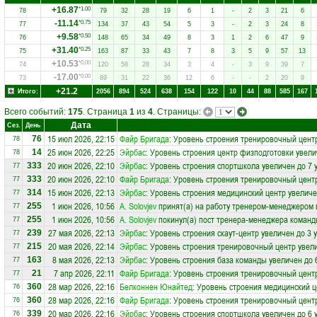
+16.87
*1.00
78
79
32
28
19
6
1
-
2
3
21
6
-11.14
*0.75
77
134
37
43
54
5
3
-
2
3
24
8
+9.58
*0.50
76
148
65
34
49
8
3
1
2
6
47
9
+31.40
*0.25
75
163
87
33
43
7
8
3
5
9
57
13
+10.53
*0.00
74
120
58
28
34
3
4
-
3
9
39
7
-17.00
*0.00
73
89
31
22
36
12
6
-
-
2
20
9
+21.2
Итого:
2056
894
524
638
154
122
10
44
88
585
167
Всего событий:
175
. Страница
1
из
4
. Страницы:
Дата
Сез.
День
15 июл 2026, 22:15
Файр Бригада
: Уровень строения тренировочный цент
76
78
25 июн 2026, 22:25
Эйрбас
: Уровень строения центр физподготовки увели
14
78
20 июн 2026, 22:10
Эйрбас
: Уровень строения спортшкола увеличен до 7 
333
77
20 июн 2026, 22:10
Файр Бригада
: Уровень строения тренировочный центр
333
77
15 июн 2026, 22:13
Эйрбас
: Уровень строения медицинский центр увеличе
314
77
1 июн 2026, 10:56
A. Solovjev
принят(а) на работу тренером-менеджером 
255
77
1 июн 2026, 10:56
A. Solovjev
покинул(а) пост тренера-менеджера коман
255
77
27 мая 2026, 22:13
Эйрбас
: Уровень строения скаут-центр увеличен до 3 
239
77
20 мая 2026, 22:14
Эйрбас
: Уровень строения тренировочный центр увели
215
77
8 мая 2026, 22:13
Эйрбас
: Уровень строения база команды увеличен до 
163
77
7 апр 2026, 22:11
Файр Бригада
: Уровень строения тренировочный цент
21
77
28 мар 2026, 22:16
Белконнен Юнайтед
: Уровень строения медицинский ц
360
76
28 мар 2026, 22:16
Файр Бригада
: Уровень строения тренировочный центр
360
76
20 мар 2026, 22:16
Эйрбас
: Уровень строения спортшкола увеличен до 6 
339
76