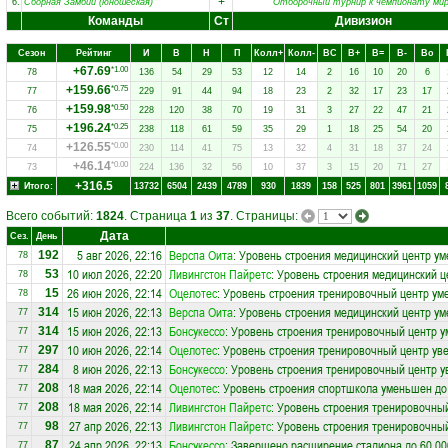
+
6.
Сборная Замбии (юношеская)
Отборочный турнир к чемпионату ми
Команды
Ст
Дивизион
Сезон
Рейтинг
И
В
Н
П
Колл+
Колл-
ВC
В+
В=
В-
Вo
+67.69
*1.00
78
136
54
29
53
12
14
2
16
10
20
6
+159.66
*0.75
77
229
91
44
94
18
23
2
32
17
23
17
+159.98
*0.50
76
228
120
38
70
19
31
3
27
22
47
21
+196.24
*0.25
75
238
118
61
59
35
29
1
18
25
54
20
+126.55
*0.00
74
230
114
41
75
13
32
4
31
18
37
24
+46.14
*0.00
73
224
136
32
56
10
37
3
15
20
71
27
+316.5
Итого:
13732
6504
2439
4789
930
1839
158
525
801
3961
1059
Всего событий:
1824
. Страница
1
из
37
. Страницы:
Дата
Сез.
День
5 авг 2026, 22:16
Верспа Оита
: Уровень строения медицинский центр ум
192
78
10 июл 2026, 22:20
Ливингстон Пайретс
: Уровень строения медицинский ц
53
78
26 июн 2026, 22:14
Оцелотес
: Уровень строения тренировочный центр ум
15
78
15 июн 2026, 22:13
Верспа Оита
: Уровень строения медицинский центр ум
314
77
15 июн 2026, 22:13
Бонсукессо
: Уровень строения тренировочный центр у
314
77
10 июн 2026, 22:14
Оцелотес
: Уровень строения тренировочный центр уве
297
77
8 июн 2026, 22:13
Бонсукессо
: Уровень строения тренировочный центр у
284
77
18 мая 2026, 22:14
Оцелотес
: Уровень строения спортшкола уменьшен до
208
77
18 мая 2026, 22:14
Ливингстон Пайретс
: Уровень строения тренировочны
208
77
27 апр 2026, 22:13
Ливингстон Пайретс
: Уровень строения тренировочный
98
77
24 апр 2026, 22:13
Бонсукессо
: Завершено расширение стадиона до 60 00
87
77