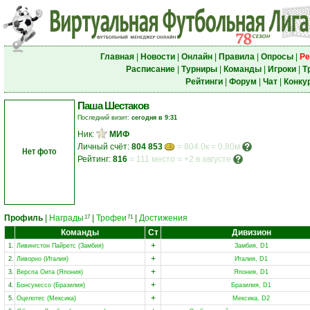
Главная
|
Новости
|
Онлайн
|
Правила
|
Опросы
|
Ре
Расписание
|
Турниры
|
Команды
|
Игроки
|
Т
Рейтинги
|
Форум
|
Чат
|
Конку
Паша Шестаков
Последний визит:
сегодня в 9:31
Ник:
МИФ
Личный счёт:
804 853
= 804.0к = 0.80м
Нет фото
Рейтинг:
816
=
111 место
=
+2 в августе
Профиль
|
Награды
|
Трофеи
|
Достижения
17
71
Команды
Ст
Дивизион
+
1.
Ливингстон Пайретс (Замбия)
Замбия, D1
+
2.
Ливорно (Италия)
Италия, D1
+
3.
Верспа Оита (Япония)
Япония, D1
+
4.
Бонсукессо (Бразилия)
Бразилия, D1
+
5.
Оцелотес (Мексика)
Мексика, D2