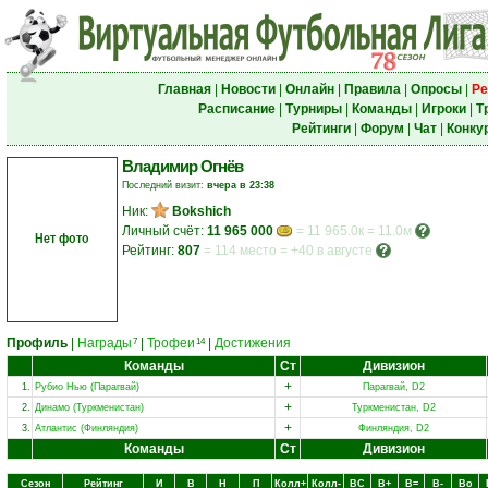
Главная
|
Новости
|
Онлайн
|
Правила
|
Опросы
|
Ре
Расписание
|
Турниры
|
Команды
|
Игроки
|
Т
Рейтинги
|
Форум
|
Чат
|
Конку
Владимир Огнёв
Последний визит:
вчера в 23:38
Ник:
Bokshich
Личный счёт:
11 965 000
= 11 965.0к = 11.0м
Нет фото
Рейтинг:
807
=
114 место
=
+40 в августе
Профиль
|
Награды
|
Трофеи
|
Достижения
7
14
Команды
Ст
Дивизион
+
1.
Рубио Нью (Парагвай)
Парагвай, D2
+
2.
Динамо (Туркменистан)
Туркменистан, D2
+
3.
Атлантис (Финляндия)
Финляндия, D2
Команды
Ст
Дивизион
Сезон
Рейтинг
И
В
Н
П
Колл+
Колл-
ВC
В+
В=
В-
Вo