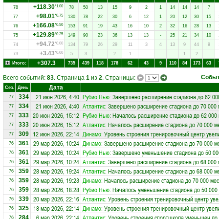
+118.30
*1.00
78
78
50
13
15
9
2
1
14
14
14
7
+98.01
*0.75
77
130
78
22
30
6
12
1
20
12
30
15
+166.08
*0.50
76
153
91
19
43
16
10
2
32
16
28
13
+129.89
*0.25
75
149
90
23
36
13
13
-
25
21
34
10
+94.72
*0.00
74
134
79
26
29
11
3
4
13
9
44
9
+3.43
*0.00
73
5
3
-
2
1
-
-
-
1
2
-
+307.3
Итого:
735
439
118
178
62
43
9
110
84
173
63
Собы
Всего событий:
83
. Страница
1
из
2
. Страницы:
Дата
Сез.
День
21 июн 2026, 4:40
Рубио Нью
: Завершено расширение стадиона до 62 00
334
77
21 июн 2026, 4:40
Атлантис
: Завершено расширение стадиона до 70 000 
334
77
20 июн 2026, 15:12
Рубио Нью
: Началось расширение стадиона до 62 000
333
77
20 июн 2026, 15:12
Атлантис
: Началось расширение стадиона до 70 000 м
333
77
12 июн 2026, 22:14
Динамо
: Уровень строения тренировочный центр увел
309
77
29 мар 2026, 10:24
Динамо
: Завершено расширение стадиона до 70 000 м
361
76
29 мар 2026, 10:24
Рубио Нью
: Завершено уменьшение стадиона до 50 00
361
76
29 мар 2026, 10:24
Атлантис
: Завершено расширение стадиона до 68 000 
361
76
28 мар 2026, 19:24
Атлантис
: Началось расширение стадиона до 68 000 м
359
76
28 мар 2026, 19:23
Динамо
: Началось расширение стадиона до 70 000 мес
359
76
28 мар 2026, 18:28
Рубио Нью
: Началось уменьшение стадиона до 50 000
359
76
20 мар 2026, 22:16
Атлантис
: Уровень строения тренировочный центр уве
339
76
18 мар 2026, 22:14
Динамо
: Уровень строения тренировочный центр увел
325
76
6 мар 2026, 22:14
Атлантис
: Уровень строения спортшкола уменьшен до 
284
76