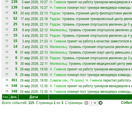
5 мая 2026, 10:27
Н. Гневнов
принят на работу тренером-менеджером в
139
77
5 мая 2026, 10:27
Н. Гневнов
покинул пост тренера-менеджера команды
139
77
20 апр 2026, 22:13
Радсан
: Уровень строения центр физподготовки увели
63
77
17 апр 2026, 22:18
Радсан
: Уровень строения тренировочный центр увели
52
77
9 апр 2026, 22:13
Радсан
: Уровень строения спортшкола увеличен до 5 
25
77
8 апр 2026, 22:12
Мюлехольц
: Уровень строения спортшкола увеличен д
23
77
3 апр 2026, 22:12
Радсан
: Уровень строения спортшкола увеличен до 4 
15
77
3 апр 2026, 21:23
Н. Гневнов
принят на работу в качестве заместителя 
15
77
2 апр 2026, 22:13
Мюлехольц
: Уровень строения спортшкола увеличен д
14
77
31 мар 2026, 22:13
Мюлехольц
: Уровень строения скаут-центр уменьшен 
6
77
31 мар 2026, 22:13
Радсан
: Уровень строения спортшкола увеличен до 3 
6
77
30 мар 2026, 22:11
Мюлехольц
: Уровень строения медицинский центр уме
5
77
29 мар 2026, 19:55
Н. Гневнов
принят на работу тренером-менеджером в
5
77
29 мар 2026, 19:55
Н. Гневнов
покинул пост тренера-менеджера команды
5
77
29 мар 2026, 18:00
Сомали (юн., 76 сезон)
:
Н. Гневнов
перестал работать 
361
76
24 мар 2026, 12:35
Н. Гневнов
принят на работу тренером-менеджером в
348
76
24 мар 2026, 12:35
Н. Гневнов
покинул пост тренера-менеджера команды
348
76
Дата
Сез.
День
Собы
Всего событий:
115
. Страница
1
из
3
. Страницы: