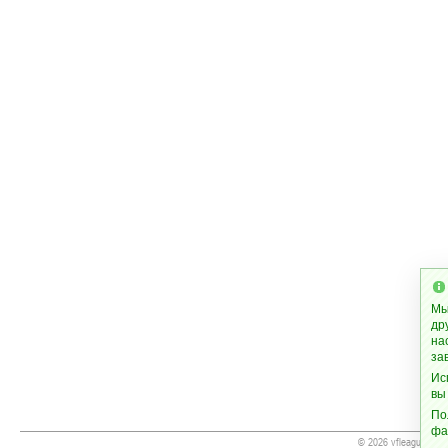
Мы
др
на
за
Ис
вы
По
фа
© 2026 vfleague.org