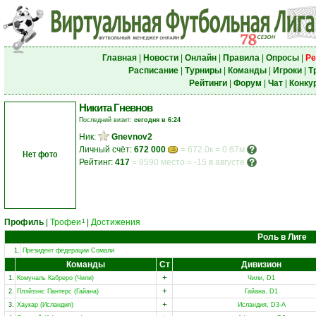
Главная
|
Новости
|
Онлайн
|
Правила
|
Опросы
|
Ре
Расписание
|
Турниры
|
Команды
|
Игроки
|
Т
Рейтинги
|
Форум
|
Чат
|
Конку
Никита Гневнов
Последний визит:
сегодня в 6:24
Ник:
Gnevnov2
Личный счёт:
672 000
= 672.0к = 0.67м
Нет фото
Рейтинг:
417
=
8590 место
=
-15 в августе
Профиль
|
Трофеи
|
Достижения
1
Роль в Лиге
1.
Президент федерации Сомали
Команды
Ст
Дивизион
+
1.
Комуналь Кабреро (Чили)
Чили, D1
+
2.
Плэйзэнс Пантерс (Гайана)
Гайана, D1
+
3.
Хаукар (Исландия)
Исландия, D3-A