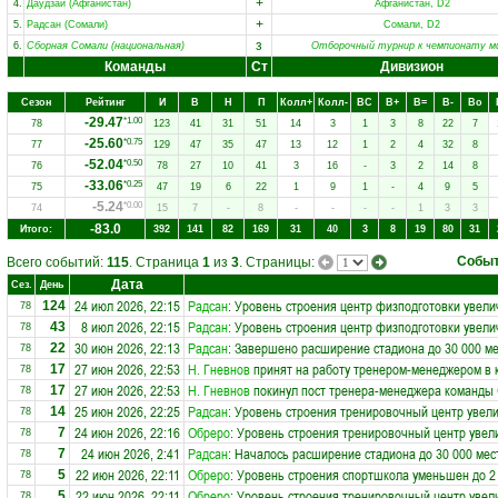
+
4.
Даудзай (Афганистан)
Афганистан, D2
+
5.
Радсан (Сомали)
Сомали, D2
з
6.
Сборная Сомали (национальная)
Отборочный турнир к чемпионату м
Команды
Ст
Дивизион
Сезон
Рейтинг
И
В
Н
П
Колл+
Колл-
ВC
В+
В=
В-
Вo
-29.47
*1.00
78
123
41
31
51
14
3
1
3
8
22
7
-25.60
*0.75
77
129
47
35
47
13
12
1
2
4
32
8
-52.04
*0.50
76
78
27
10
41
3
16
-
3
2
14
8
-33.06
*0.25
75
47
19
6
22
1
9
1
-
4
9
5
-5.24
*0.00
74
15
7
-
8
-
-
-
-
1
3
3
-83.0
Итого:
392
141
82
169
31
40
3
8
19
80
31
Собы
Всего событий:
115
. Страница
1
из
3
. Страницы:
Дата
Сез.
День
24 июл 2026, 22:15
Радсан
: Уровень строения центр физподготовки увели
124
78
8 июл 2026, 22:15
Радсан
: Уровень строения центр физподготовки увели
43
78
30 июн 2026, 22:13
Радсан
: Завершено расширение стадиона до 30 000 ме
22
78
27 июн 2026, 22:53
Н. Гневнов
принят на работу тренером-менеджером в
17
78
27 июн 2026, 22:53
Н. Гневнов
покинул пост тренера-менеджера команды
17
78
25 июн 2026, 22:25
Радсан
: Уровень строения тренировочный центр увели
14
78
24 июн 2026, 22:16
Обреро
: Уровень строения тренировочный центр увел
7
78
24 июн 2026, 2:41
Радсан
: Началось расширение стадиона до 30 000 мес
7
78
22 июн 2026, 22:11
Обреро
: Уровень строения спортшкола уменьшен до 2
5
78
22 июн 2026, 22:11
Обреро
: Уровень строения тренировочный центр увел
5
78