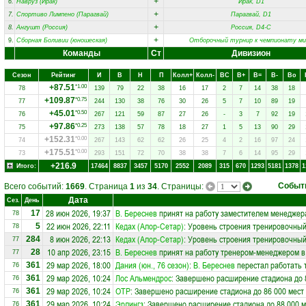
+
6.
Навруз (Ирак)
Ирак, D1
+
7.
Спортиво Лимпено (Парагвай)
Парагвай, D1
+
8.
Ангушт (Россия)
Россия, D4-C
+
9.
Сборная Боливии (юношеская)
Отборочный турнир к чемпионату ми
Команды
Ст
Дивизион
Сезон
Рейтинг
И
В
Н
П
Колл+
Колл-
ВC
В+
В=
В-
Вo
+87.51
*1.00
78
139
79
22
38
16
17
2
7
14
38
18
+109.87
*0.75
77
244
130
38
76
30
26
5
7
10
89
19
+45.01
*0.50
76
267
121
59
87
27
26
-
3
7
92
19
+97.86
*0.25
75
273
138
57
78
18
27
1
5
13
90
29
+152.31
*0.00
74
267
143
62
62
26
25
4
2
16
97
24
+175.51
*0.00
73
293
151
72
70
38
38
7
6
14
95
29
+216.9
Итого:
17464
8837
3457
5170
2552
2089
315
670
1293
5181
1378
1
Событ
Всего событий:
1669
. Страница
1
из
34
. Страницы:
Дата
Сез.
День
28 июн 2026, 19:37
В. Береснев
принят на работу заместителем менеджер
17
78
22 июн 2026, 22:11
Кедах (Алор-Сетар)
: Уровень строения тренировочный
5
78
8 июн 2026, 22:13
Кедах (Алор-Сетар)
: Уровень строения тренировочный
284
77
10 апр 2026, 23:15
В. Береснев
принят на работу тренером-менеджером 
28
77
29 мар 2026, 18:00
Дания (юн., 76 сезон)
:
В. Береснев
перестал работать 
361
76
29 мар 2026, 10:24
Лос Альмендрос
: Завершено расширение стадиона до 
361
76
29 мар 2026, 10:24
ОТР
: Завершено расширение стадиона до 86 000 мест
361
76
29 мар 2026, 10:24
Эрлингз
: Завершено расширение стадиона до 88 000 м
361
76