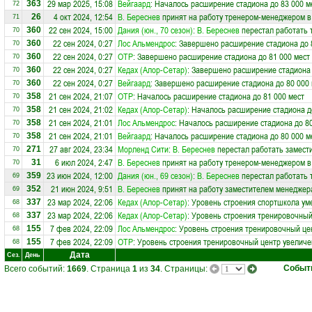
29 мар 2025, 15:08
Вейгаард
: Началось расширение стадиона до 83 000 м
363
72
4 окт 2024, 12:54
В. Береснев
принят на работу тренером-менеджером 
26
71
22 сен 2024, 15:00
Дания (юн., 70 сезон)
:
В. Береснев
перестал работать 
360
70
22 сен 2024, 0:27
Лос Альмендрос
: Завершено расширение стадиона до 
360
70
22 сен 2024, 0:27
ОТР
: Завершено расширение стадиона до 81 000 мест
360
70
22 сен 2024, 0:27
Кедах (Алор-Сетар)
: Завершено расширение стадиона 
360
70
22 сен 2024, 0:27
Вейгаард
: Завершено расширение стадиона до 80 000 
360
70
21 сен 2024, 21:07
ОТР
: Началось расширение стадиона до 81 000 мест
358
70
21 сен 2024, 21:02
Кедах (Алор-Сетар)
: Началось расширение стадиона д
358
70
21 сен 2024, 21:01
Лос Альмендрос
: Началось расширение стадиона до 80
358
70
21 сен 2024, 21:01
Вейгаард
: Началось расширение стадиона до 80 000 м
358
70
27 авг 2024, 23:34
Морленд Сити
:
В. Береснев
перестал работать замест
271
70
6 июл 2024, 2:47
В. Береснев
принят на работу тренером-менеджером 
31
70
23 июн 2024, 12:00
Дания (юн., 69 сезон)
:
В. Береснев
перестал работать 
359
69
21 июн 2024, 9:51
В. Береснев
принят на работу заместителем менеджер
352
69
23 мар 2024, 22:06
Кедах (Алор-Сетар)
: Уровень строения спортшкола ум
337
68
23 мар 2024, 22:06
Кедах (Алор-Сетар)
: Уровень строения тренировочный
337
68
7 фев 2024, 22:09
Лос Альмендрос
: Уровень строения тренировочный це
155
68
7 фев 2024, 22:09
ОТР
: Уровень строения тренировочный центр увеличе
155
68
Дата
Сез.
День
Событ
Всего событий:
1669
. Страница
1
из
34
. Страницы: