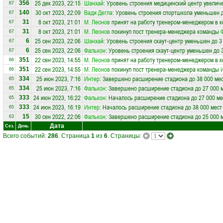
25 дек 2023, 22:15
Шанхай
: Уровень строения медицинский центр увеличе
356
67
30 окт 2023, 22:09
Вади Дегла
: Уровень строения спортшкола уменьшен д
140
67
8 окт 2023, 21:01
М. Леонов
принят на работу тренером-менеджером в 
31
67
8 окт 2023, 21:01
М. Леонов
покинул пост тренера-менеджера команды
31
67
25 сен 2023, 22:06
Шанхай
: Уровень строения скаут-центр уменьшен до 3
6
67
25 сен 2023, 22:06
Фалькон
: Уровень строения скаут-центр уменьшен до 
6
67
22 сен 2023, 14:55
М. Леонов
принят на работу тренером-менеджером в 
351
66
22 сен 2023, 14:55
М. Леонов
покинул пост тренера-менеджера команды
351
66
25 июн 2023, 7:16
Интер
: Завершено расширение стадиона до 38 000 ме
334
65
25 июн 2023, 7:16
Фалькон
: Завершено расширение стадиона до 27 000 
334
65
24 июн 2023, 16:22
Фалькон
: Началось расширение стадиона до 27 000 ме
333
65
24 июн 2023, 16:19
Интер
: Началось расширение стадиона до 38 000 мест
333
65
30 сен 2022, 22:06
Фалькон
: Завершено расширение стадиона до 25 000 
15
63
Дата
Сез.
День
Всего событий:
286
. Страница
1
из
6
. Страницы: