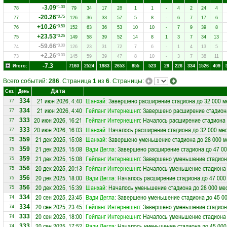
-3.09
*1.00
78
79
34
17
28
1
1
-
4
2
24
4
-20.26
*0.75
77
126
36
33
57
5
8
-
6
7
17
6
+10.26
*0.50
76
152
63
36
53
10
10
-
7
9
39
8
+23.53
*0.25
75
149
58
39
52
14
8
1
3
7
34
13
-59.66
*0.00
74
126
23
31
72
7
6
-
1
4
13
5
+2.26
*0.00
73
145
59
39
47
8
10
-
3
7
38
11
-7.3
Итого:
7160
2524
1983
2653
855
523
29
226
334
1526
409
Всего событий:
286
. Страница
1
из
6
. Страницы:
Дата
Сез.
День
21 июн 2026, 4:40
Шанхай
: Завершено расширение стадиона до 32 000 м
334
77
21 июн 2026, 4:40
Гейланг Интернешнл
: Завершено расширение стадиона
334
77
20 июн 2026, 16:21
Гейланг Интернешнл
: Началось расширение стадиона 
333
77
20 июн 2026, 16:03
Шанхай
: Началось расширение стадиона до 32 000 ме
333
77
21 дек 2025, 15:08
Шанхай
: Завершено уменьшение стадиона до 28 000 м
359
75
21 дек 2025, 15:08
Вади Дегла
: Завершено расширение стадиона до 47 00
359
75
21 дек 2025, 15:08
Гейланг Интернешнл
: Завершено уменьшение стадиона
359
75
20 дек 2025, 20:13
Гейланг Интернешнл
: Началось уменьшение стадиона 
356
75
20 дек 2025, 18:00
Вади Дегла
: Началось расширение стадиона до 47 000
356
75
20 дек 2025, 15:39
Шанхай
: Началось уменьшение стадиона до 28 000 ме
356
75
20 сен 2025, 23:45
Вади Дегла
: Завершено уменьшение стадиона до 45 00
334
74
20 сен 2025, 23:45
Гейланг Интернешнл
: Завершено уменьшение стадиона
334
74
20 сен 2025, 18:00
Гейланг Интернешнл
: Началось уменьшение стадиона 
333
74
20 сен 2025, 17:52
Вади Дегла
: Началось уменьшение стадиона до 45 000
333
74