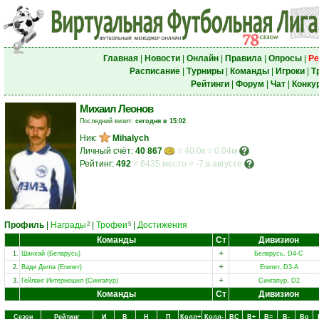
Главная
|
Новости
|
Онлайн
|
Правила
|
Опросы
|
Ре
Расписание
|
Турниры
|
Команды
|
Игроки
|
Т
Рейтинги
|
Форум
|
Чат
|
Конку
Михаил Леонов
Последний визит:
сегодня в 15:02
Ник:
Mihalych
Личный счёт:
40 867
= 40.0к = 0.04м
Рейтинг:
492
=
6435 место
=
-7 в августе
Профиль
|
Награды
|
Трофеи
|
Достижения
2
5
Команды
Ст
Дивизион
+
1.
Шанхай (Беларусь)
Беларусь, D4-C
+
2.
Вади Дегла (Египет)
Египет, D3-A
+
3.
Гейланг Интернешнл (Сингапур)
Сингапур, D2
Команды
Ст
Дивизион
Сезон
Рейтинг
И
В
Н
П
Колл+
Колл-
ВC
В+
В=
В-
Вo