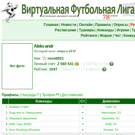
Главная
|
Новости
|
Онлайн
|
Правила
|
Опросы
|
Ре
Расписание
|
Турниры
|
Команды
|
Игроки
|
Т
Рейтинги
|
Форум
|
Чат
|
Конку
Aleks andr
Последний визит:
вчера в 22:57
Ник:
revolt001
Личный счёт:
2 560 541
= 2 560.0к = 2.0м
Нет фото
Рейтинг:
1047
=
9 место
=
+17 в августе
Профиль
|
Награды
|
Трофеи
|
Достижения
72
105
Команды
Ст
Дивизион
+
1.
Майами (США)
США, D1
+
2.
Будучность (Черногория)
Черногория, D1
+
3.
Маракана (Бразилия)
Бразилия, D1
+
4.
Кейп Таун (ЮАР)
ЮАР, D1
+
5.
Коти Юнайтед (Япония)
Япония, D1