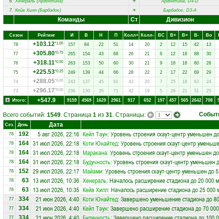
+
6.
Хенераль (Аргентина)
Аргентина, D4-D
+
7.
Кейв Хилл (Барбадос)
Барбадос, D3-A
Команды
Ст
Дивизион
Сезон
Рейтинг
И
В
Н
П
Колл+
Колл-
ВC
В+
В=
В-
Вo
+103.12
*1.00
78
157
84
22
51
14
20
2
12
15
42
13
+305.80
*0.75
77
265
154
43
68
26
21
6
12
18
88
30
+318.11
*0.50
76
263
153
50
60
30
21
9
18
18
80
28
+225.53
*0.25
75
249
139
44
66
28
22
2
17
22
69
29
+288.05
*0.00
74
243
137
45
61
43
20
7
25
18
63
24
+296.17
*0.00
73
236
130
35
71
42
19
5
28
21
51
25
+547.9
Итого:
9159
4569
1629
2961
917
652
197
457
565
2642
708
Событ
Всего событий:
1549
. Страница
1
из
31
. Страницы:
Дата
Сез.
День
5 авг 2026, 22:16
Кейп Таун
: Уровень строения скаут-центр уменьшен до
192
78
31 июл 2026, 22:18
Коти Юнайтед
: Уровень строения скаут-центр уменьше
164
78
31 июл 2026, 22:18
Маракана
: Уровень строения скаут-центр уменьшен до
164
78
31 июл 2026, 22:18
Будучность
: Уровень строения скаут-центр уменьшен д
164
78
29 июл 2026, 22:17
Майами
: Уровень строения скаут-центр уменьшен до 5
152
78
13 июл 2026, 10:36
Хенераль
: Началось расширение стадиона до 20 000 м
63
78
13 июл 2026, 10:35
Кейв Хилл
: Началось расширение стадиона до 25 000 
63
78
21 июн 2026, 4:40
Коти Юнайтед
: Завершено уменьшение стадиона до 80
334
77
21 июн 2026, 4:40
Кейп Таун
: Завершено расширение стадиона до 70 000
334
77
21 июн 2026, 4:40
Будучность
: Завершено расширение стадиона до 100 0
334
77