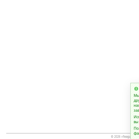
Мы
др
на
за
Ис
вы
По
фа
© 2026 vfleague.org