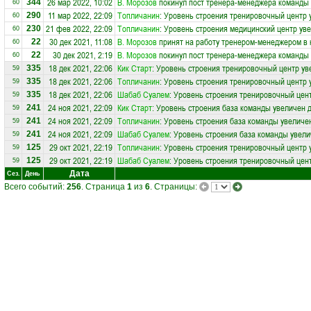
26 мар 2022, 10:02
В. Морозов
покинул пост тренера-менеджера команды
344
60
11 мар 2022, 22:09
Топличанин
: Уровень строения тренировочный центр 
290
60
21 фев 2022, 22:09
Топличанин
: Уровень строения медицинский центр уве
230
60
30 дек 2021, 11:08
В. Морозов
принят на работу тренером-менеджером в
22
60
30 дек 2021, 2:19
В. Морозов
покинул пост тренера-менеджера команды
22
60
18 дек 2021, 22:06
Кик Старт
: Уровень строения тренировочный центр ув
335
59
18 дек 2021, 22:06
Топличанин
: Уровень строения тренировочный центр 
335
59
18 дек 2021, 22:06
Шабаб Суалем
: Уровень строения тренировочный цент
335
59
24 ноя 2021, 22:09
Кик Старт
: Уровень строения база команды увеличен д
241
59
24 ноя 2021, 22:09
Топличанин
: Уровень строения база команды увеличен
241
59
24 ноя 2021, 22:09
Шабаб Суалем
: Уровень строения база команды увели
241
59
29 окт 2021, 22:19
Топличанин
: Уровень строения тренировочный центр 
125
59
29 окт 2021, 22:19
Шабаб Суалем
: Уровень строения тренировочный цент
125
59
Дата
Сез.
День
Всего событий:
256
. Страница
1
из
6
. Страницы: