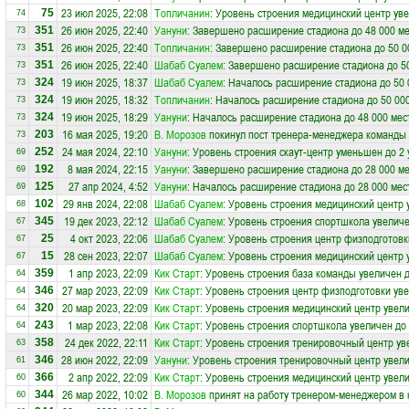
23 июл 2025, 22:08
Топличанин
: Уровень строения медицинский центр уве
75
74
26 июн 2025, 22:40
Уануни
: Завершено расширение стадиона до 48 000 ме
351
73
26 июн 2025, 22:40
Топличанин
: Завершено расширение стадиона до 50 0
351
73
26 июн 2025, 22:40
Шабаб Суалем
: Завершено расширение стадиона до 5
351
73
19 июн 2025, 18:37
Шабаб Суалем
: Началось расширение стадиона до 50 
324
73
19 июн 2025, 18:32
Топличанин
: Началось расширение стадиона до 50 00
324
73
19 июн 2025, 18:29
Уануни
: Началось расширение стадиона до 48 000 мес
324
73
16 мая 2025, 19:20
В. Морозов
покинул пост тренера-менеджера команды
203
73
24 мая 2024, 22:10
Уануни
: Уровень строения скаут-центр уменьшен до 2
252
69
8 мая 2024, 22:15
Уануни
: Завершено расширение стадиона до 28 000 ме
192
69
27 апр 2024, 4:52
Уануни
: Началось расширение стадиона до 28 000 мес
125
69
29 янв 2024, 22:08
Шабаб Суалем
: Уровень строения медицинский центр 
102
68
19 дек 2023, 22:12
Шабаб Суалем
: Уровень строения спортшкола увеличе
345
67
4 окт 2023, 22:06
Шабаб Суалем
: Уровень строения центр физподготовк
25
67
28 сен 2023, 22:07
Шабаб Суалем
: Уровень строения медицинский центр 
15
67
1 апр 2023, 22:09
Кик Старт
: Уровень строения база команды увеличен д
359
64
27 мар 2023, 22:09
Кик Старт
: Уровень строения центр физподготовки уве
346
64
20 мар 2023, 22:09
Кик Старт
: Уровень строения медицинский центр увели
320
64
1 мар 2023, 22:08
Кик Старт
: Уровень строения спортшкола увеличен до
243
64
24 дек 2022, 22:11
Кик Старт
: Уровень строения тренировочный центр ув
358
63
28 июн 2022, 22:09
Уануни
: Уровень строения тренировочный центр увели
346
61
2 апр 2022, 22:09
Кик Старт
: Уровень строения медицинский центр увели
366
60
26 мар 2022, 10:02
В. Морозов
принят на работу тренером-менеджером в
344
60