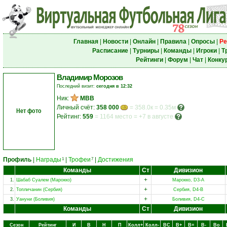
Главная
|
Новости
|
Онлайн
|
Правила
|
Опросы
|
Ре
Расписание
|
Турниры
|
Команды
|
Игроки
|
Т
Рейтинги
|
Форум
|
Чат
|
Конку
Владимир Морозов
Последний визит:
сегодня в 12:32
Ник:
МВВ
Личный счёт:
358 000
= 358.0к = 0.35м
Нет фото
Рейтинг:
559
=
1164 место
=
+7 в августе
Профиль
|
Награды
|
Трофеи
|
Достижения
1
7
Команды
Ст
Дивизион
+
1.
Шабаб Суалем (Марокко)
Марокко, D3-A
+
2.
Топличанин (Сербия)
Сербия, D4-B
+
3.
Уануни (Боливия)
Боливия, D4-C
Команды
Ст
Дивизион
Сезон
Рейтинг
И
В
Н
П
Колл+
Колл-
ВC
В+
В=
В-
Вo