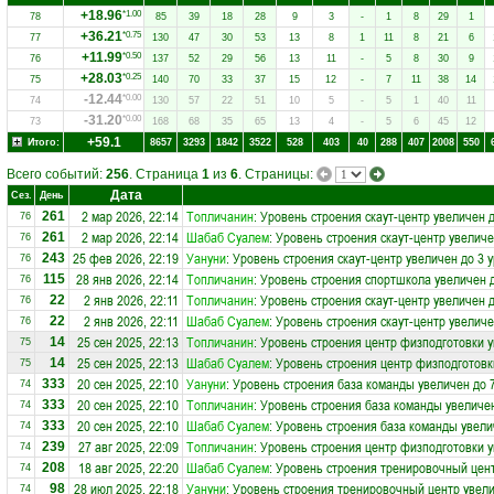
+18.96
*1.00
78
85
39
18
28
9
3
-
1
8
29
1
+36.21
*0.75
77
130
47
30
53
13
8
1
11
8
21
6
+11.99
*0.50
76
137
52
29
56
13
11
-
5
8
30
9
+28.03
*0.25
75
140
70
33
37
15
12
-
7
11
38
14
-12.44
*0.00
74
130
57
22
51
10
5
-
5
1
40
11
-31.20
*0.00
73
168
68
35
65
13
4
-
5
6
45
12
+59.1
Итого:
8657
3293
1842
3522
528
403
40
288
407
2008
550
Всего событий:
256
. Страница
1
из
6
. Страницы:
Дата
Сез.
День
2 мар 2026, 22:14
Топличанин
: Уровень строения скаут-центр увеличен 
261
76
2 мар 2026, 22:14
Шабаб Суалем
: Уровень строения скаут-центр увеличе
261
76
25 фев 2026, 22:19
Уануни
: Уровень строения скаут-центр увеличен до 3 
243
76
28 янв 2026, 22:14
Топличанин
: Уровень строения спортшкола увеличен 
115
76
2 янв 2026, 22:11
Топличанин
: Уровень строения скаут-центр увеличен 
22
76
2 янв 2026, 22:11
Шабаб Суалем
: Уровень строения скаут-центр увеличе
22
76
25 сен 2025, 22:13
Топличанин
: Уровень строения центр физподготовки у
14
75
25 сен 2025, 22:13
Шабаб Суалем
: Уровень строения центр физподготовк
14
75
20 сен 2025, 22:10
Уануни
: Уровень строения база команды увеличен до 
333
74
20 сен 2025, 22:10
Топличанин
: Уровень строения база команды увеличен
333
74
20 сен 2025, 22:10
Шабаб Суалем
: Уровень строения база команды увели
333
74
27 авг 2025, 22:09
Топличанин
: Уровень строения центр физподготовки у
239
74
18 авг 2025, 22:20
Шабаб Суалем
: Уровень строения тренировочный цент
208
74
28 июл 2025, 22:18
Уануни
: Уровень строения тренировочный центр увели
98
74