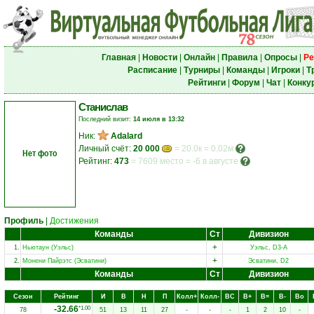
Главная
|
Новости
|
Онлайн
|
Правила
|
Опросы
|
Ре
Расписание
|
Турниры
|
Команды
|
Игроки
|
Т
Рейтинги
|
Форум
|
Чат
|
Конку
Станислав
Последний визит:
14 июля в 13:32
Ник:
Adalard
Личный счёт:
20 000
= 20.0к = 0.02м
Нет фото
Рейтинг:
473
=
7609 место
=
-6 в августе
Профиль
|
Достижения
Команды
Ст
Дивизион
+
1.
Ньютаун (Уэльс)
Уэльс, D3-A
+
2.
Монени Пайрэтс (Эсватини)
Эсватини, D2
Команды
Ст
Дивизион
Сезон
Рейтинг
И
В
Н
П
Колл+
Колл-
ВC
В+
В=
В-
Вo
-32.66
*1.00
78
51
13
11
27
-
-
-
1
2
10
-