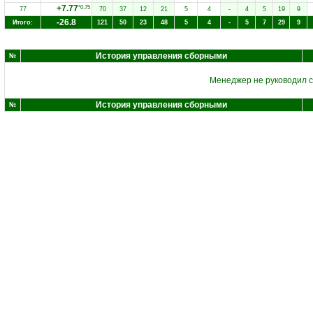
+7.77
*0.75
77
70
37
12
21
5
4
-
4
5
19
9
-26.8
Итого:
121
50
23
48
5
4
-
5
7
29
9
История управления сборными
№
Менеджер не руководил 
История управления сборными
№