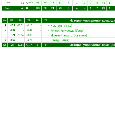
+7.77
*0.75
77
70
37
12
21
5
4
-
4
5
19
9
-28.0
Итого:
123
50
24
49
5
4
-
5
7
29
9
История управления команд
№
ИР
78
77
76
75
Ньютаун (Уэльс)
1.
-10.2
-10.31
+0.15
-
-
Коннас-Ки Номадс (Уэльс)
2.
-0.37
-
-0.49
-
-
Монени Пайрэтс (Эсватини)
3.
-21
-23.54
+3.36
-
-
Санед (Литва)
4.
+3.57
-
+4.76
-
-
История управления команд
№
-28
-33.84
+7.77
0
0