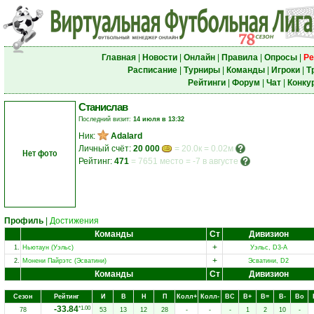
Главная
|
Новости
|
Онлайн
|
Правила
|
Опросы
|
Ре
Расписание
|
Турниры
|
Команды
|
Игроки
|
Т
Рейтинги
|
Форум
|
Чат
|
Конку
Станислав
Последний визит:
14 июля в 13:32
Ник:
Adalard
Личный счёт:
20 000
= 20.0к = 0.02м
Нет фото
Рейтинг:
471
=
7651 место
=
-7 в августе
Профиль
|
Достижения
Команды
Ст
Дивизион
+
1.
Ньютаун (Уэльс)
Уэльс, D3-A
+
2.
Монени Пайрэтс (Эсватини)
Эсватини, D2
Команды
Ст
Дивизион
Сезон
Рейтинг
И
В
Н
П
Колл+
Колл-
ВC
В+
В=
В-
Вo
-33.84
*1.00
78
53
13
12
28
-
-
-
1
2
10
-