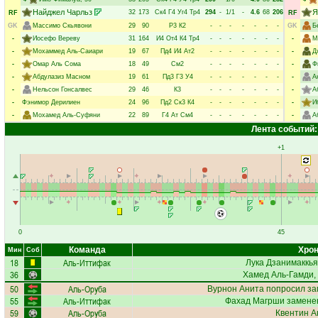
Найджел Чарльз
Я
32
173
Ск4
Г4
Уг4
Тр4
294
-
1/1
-
4.6
68
206
RF
RF
GK
Массимо Скьявони
29
90
Р3
К2
-
-
-
-
-
-
-
GK
Б
-
Иосефо Вереву
31
164
И4
От4
К4
Тр4
-
-
-
-
-
-
-
-
М
-
Мохаммед Аль-Саиари
19
67
Пд4
И4
Ат2
-
-
-
-
-
-
-
-
Д
-
Омар Аль Сома
18
49
См2
-
-
-
-
-
-
-
-
Ф
-
Абдулазиз Масном
19
61
Пд3
Г3
У4
-
-
-
-
-
-
-
-
А
-
Нельсон Гонсалвес
29
46
К3
-
-
-
-
-
-
-
-
А
-
Фэнимор Дерилиен
24
96
Пд2
Ск3
К4
-
-
-
-
-
-
-
-
И
-
Мохамед Аль-Суфяни
22
89
Г4
Ат
См4
-
-
-
-
-
-
-
-
А
Лента событий:
+1
0
45
Команда
Хрон
Мин
Соб
18
Аль-Иттифак
Лука Дзанимаккья
36
Хамед Аль-Гамди
,
50
Аль-Оруба
Вурнон Анита
попросил за
55
Аль-Иттифак
Фахад Магрши
заменен
59
Аль-Оруба
Квентин А