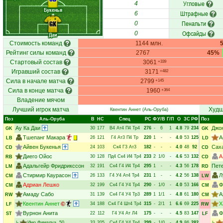
Угловые
4
Букенья
Штрафные
6
Пенальти
GK
0
Офсайды
0
Даи
Стоимость команд
1144 млн.
Рейтинг силы команд
2767
45%
Стартовый состав
3061
+339
Игравший состав
3171
+482
Сила в начале матча
2799
+145
Сила в конце матча
1960
+364
Владение мячом
Лучший игрок матча
Худш
Квентин Аннет
(Аль-Оруба)
Поз
Аль-Оруба
В
НC
Спец
РC
Ф
У/В
Г/П
О
ЗС
РФ
Поз
Ау Ка Даи
Джо
30
177
В4
Ат4
П4
Тр4
276
-
6
1
4.8
79
234
GK
GK
Тшепанг Макара
А
26
121
Г4
Ат3
П4
Тр
220
1
-
-
4.0
53
125
LB
LD
Айвен Букенья
Сах
24
103
Ск4
Г3
Ат3
182
-
-
-
4.0
48
92
CD
CD
Диего Ойос
А
30
128
Пд4
Ск4
И4
Тр4
233
2
1/0
-
4.6
53
132
RB
CD
Адальгейр Фридрикссон
Пет
32
191
Ск4
Г4
И4
Тр4
295
1
-
-
4.3
56
178
LM
RD
Стирмир Каурасон
Л
26
133
Г4
У4
Ат4
Тр4
231
1
-
-
4.2
56
138
CM
LW
Адриан Лешко
Ф
32
199
Ск4
Г4
У4
Тр4
290
-
1/0
-
4.0
53
166
CM
CM
Амаду Сабо
А
31
139
Ск4
Г4
У4
Тр3
289
1
1/1
-
4.8
61
180
RW
CM
Квентин Аннет
Х
34
188
Ск4
Г4
Шт4
Тр4
315
-
2/1
1
6.6
69
225
LF
RW
Вурнон Анита
Ф
22
112
Г4
У4
Ат
Л4
175
-
-
-
4.5
83
147
ST
LF
↳
Имо Фималуа
, 50
33
205
Ск4
Г4
У4
Тр4
299
-
1/0
-
4.9
86
282
↳