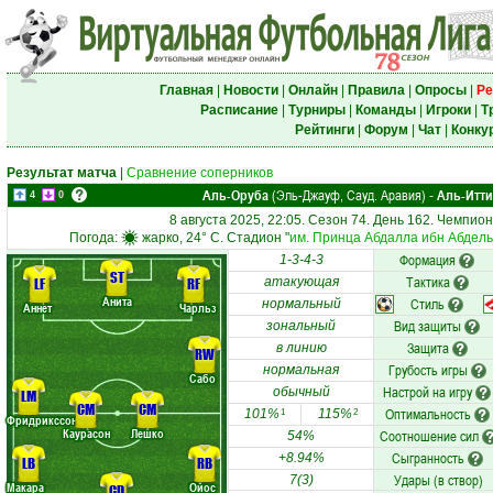
Главная
|
Новости
|
Онлайн
|
Правила
|
Опросы
|
Ре
Расписание
|
Турниры
|
Команды
|
Игроки
|
Т
Рейтинги
|
Форум
|
Чат
|
Конку
Результат матча
|
Сравнение соперников
Аль-Оруба
(Эль-Джауф, Сауд. Аравия)
Аль-Итт
-
4
0
8 августа 2025, 22:05. Сезон 74. День 162. Чемпио
Погода:
жарко, 24° C. Стадион "
им. Принца Абдалла ибн Абдель
Формация
1-3-4-3
ST
Тактика
LF
RF
атакующая
Анита
Стиль
нормальный
Аннет
Чарльз
Вид защиты
зональный
Защита
в линию
RW
Грубость игры
нормальная
Сабо
Настрой на игру
обычный
LM
CM
CM
Оптимальность
101%
115%
1
2
Фридрикссон
Каурасон
Лешко
Соотношение сил
54%
Сыгранность
+8.94%
LB
RB
Удары (в створ)
7(3)
Макара
Ойос
CD