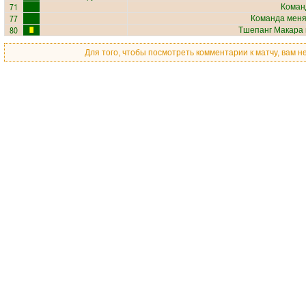
71
Коман
77
Команда меняе
80
Тшепанг Макара
Для того, чтобы посмотреть комментарии к матчу, вам 