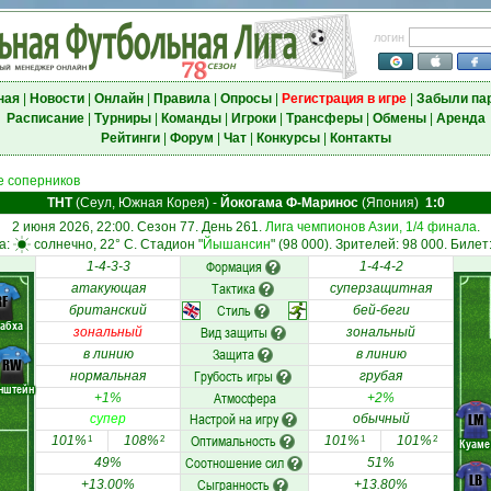
логин
ная
|
Новости
|
Онлайн
|
Правила
|
Опросы
|
Регистрация в игре
|
Забыли па
Расписание
|
Турниры
|
Команды
|
Игроки
|
Трансферы
|
Обмены
|
Аренда
Рейтинги
|
Форум
|
Чат
|
Конкурсы
|
Контакты
 соперников
ТНТ
(Сеул, Южная Корея)
-
Йокогама Ф-Маринос
(Япония)
1:0
2 июня 2026, 22:00. Сезон 77. День 261.
Лига чемпионов Азии, 1/4 финала
.
а:
солнечно, 22° C. Стадион "
Йышансин
" (98 000). Зрителей: 98 000. Билет
Формация
1-4-3-3
1-4-4-2
Тактика
атакующая
суперзащитная
RF
Стиль
британский
бей-беги
абха
Вид защиты
зональный
зональный
Защита
в линию
в линию
RW
Грубость игры
нормальная
грубая
нштейн
Атмосфера
+1%
+2%
Настрой на игру
LM
супер
обычный
Оптимальность
101%
108%
101%
101%
1
2
1
2
Куаме
Соотношение сил
49%
51%
LB
Сыгранность
+13.00%
+13.80%