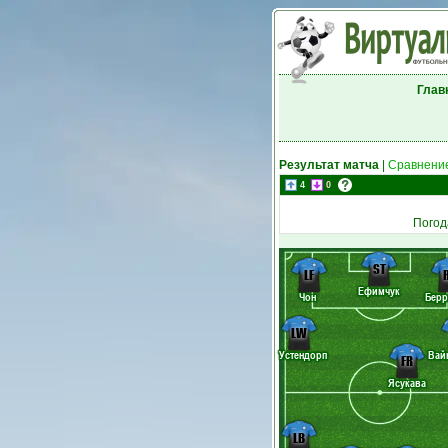
Глав
Результат матча
|
Сравнение
4
0
Погод
ST
LF
Ефимчук
Чон
Берр
LW
Устендорп
Вай
FR
Ясукава
LB