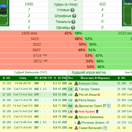
Окава
Удары (в створ)
10(6)
5(2)
RD
Угловые
7
4
Пицци
Штрафные
2
3
Пенальти
0
0
Офсайды
2
0
1835 млн.
42%
58%
2525 мл
3415
48%
52%
3522
50%
50%
3687
49%
51%
4714
53%
47%
+535
3672
54%
46%
+485
54%
46%
Худший игрок матча
СиДжей Вайнштейн
(ТНТ)
Анж 
В
НC
Спец
РC
Ф
У/В
Г/П
О
ЗС
РФ
Поз
Йокогама Ф-Маринос
В
НC
Кэисукэ Оно
25
153
Р4
В4
И4
П4
399
-
2
-
6.1
81
329
25
198
Р
GK
Такэру Окава
30
156
Ск4
Г4
Ат4
Л4
442
1
1/1
-
5.5
63
285
24
189
Пд
LB
Рёсэй Имаи
32
185
Ск4
Г4
Ат4
Ка4
479
-
-
-
5.6
54
259
25
204
Ск4
CD
Рюта Коикэ
28
169
Ск4
Г4
Ат4
П4
471
-
-
-
5.8
63
300
23
183
Ск
CD
Джонатан Грант
29
157
Г4
Ат2
См4
Уг3
325
-
-
-
5.6
77
251
25
205
Ск4
RB
Анж Куаме
30
189
Ск4
Г4
Ат4
От4
447
-
-
-
5.3
82
370
24
190
Ск4
LM
29
171
Ск4
Г4
У4
Ат4
445
-
-
-
4.8
78
350
Кёсукэ Камияма
22
132
Пд4
DM
28
168
Ск4
Г4
И4
Ат4
499
1
1/1
-
5.1
83
415
↳
Махамаду Диарра
, 45
23
179
Ск
30
183
Ск4
Г4
Ат4
К4
357
-
-
-
4.9
65
233
Таики Ватанабэ
21
92
FR