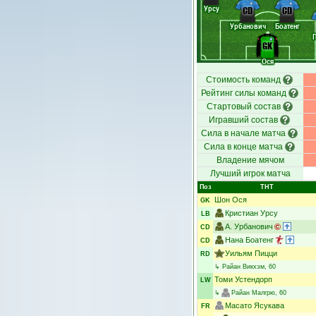
Урсу
CD
CD
Урбанович
Боатенг
GK
Ося
Стоимость команд
Рейтинг силы команд
Стартовый состав
Игравший состав
Сила в начале матча
Сила в конце матча
Владение мячом
Лучший игрок матча
Поз
ТНТ
Шон Ося
GK
Кристиан Урсу
LB
А. Урбанович
CD
Нана Боатенг
CD
Уильям Пицци
RD
↳
Райан Викхэм
, 60
Томи Устендорп
LW
↳
Райан Малгрю
, 60
Масато Ясукава
FR