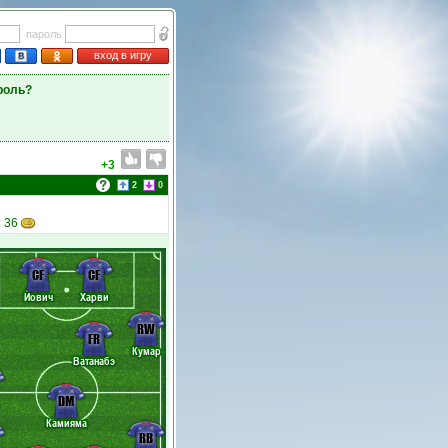
пароль
вход в игру
роль?
+3
2
0
: 36
CF
CF
Йович
Харви
RW
FR
Кумар
Ватанабэ
DM
Камияма
RB