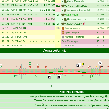
30
174
Пд4
Ск4
У4
Ат4
411
1
1/0
-
4.7
72
298
↳
Даичи Мива
, 45
24
156
С
30
184
Г4
Ат4
Ка4
Л4
497
-
3/2
1
7.1
65
327
Анумантан Кумар
23
186
Ск
RW
30
189
Ск4
Г4
П4
Уг4
446
-
-
0/1
6.2
68
311
↳
Алехандро Хоберг
, 50
25
211
Ск
Лука Йович
31
191
Пд4
Ск4
Г4
Шт4
530
-
4/2
-
5.3
68
358
27
192
Ск
CF
28
146
Ск4
Г4
У4
Ат4
323
-
-
-
5.0
77
251
↳
Ибрахим Балде
, 50
25
208
Ск
Карлос Харви
24
198
Ск
27
171
Ск4
Г4
У4
Шт4
484
-
-
-
4.8
86
421
CF
24
125
В4
И4
Ат3
П4
-
-
-
-
-
-
-
GK
Хироки Иикура
24
155
Р
30
159
Пд4
Ск4
У4
Ат4
-
-
-
-
-
-
-
-
Аруто Хигучи
17
49
29
140
Ск4
Г4
Оп4
Уг4
-
-
-
-
-
-
-
-
Ацутака Накамура
20
74
28
157
Г4
У4
Ат4
Л4
-
-
-
-
-
-
-
-
Энри Хошихара
25
15
26
133
Г4
Оп4
Шт4
П4
-
-
-
-
-
-
-
-
Хаято Араки
21
15
Лента событий:
45
Хроника событий:
с
Кёсукэ Камияма
заменен, на поле выходит
Махамаду Ди
Таики Ватанабэ
заменен, на поле выходит
Даичи Ми
с
Лука Йович
заменен, на поле выходит
Ибрахим Балд