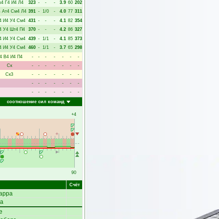
к4
Г4
И4
Л4
323
-
-
-
3.9
60
202
4
Ат4
См4
Л4
391
-
1/0
-
4.0
77
311
4
И4
У4
См4
431
-
-
-
4.1
82
354
4
У4
Шт4
П4
370
-
-
-
4.2
86
327
4
И4
У4
См4
439
-
1/1
-
4.1
85
373
4
И4
У4
См4
460
-
1/1
-
3.7
65
298
4
В4
И4
П4
-
-
-
-
-
-
-
Ск
-
-
-
-
-
-
-
Ск3
-
-
-
-
-
-
-
-
-
-
-
-
-
-
-
-
-
-
-
-
-
соотношение сил команд
+4
90
Счёт
арра
ва
е