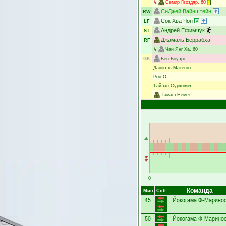
↳
Семир Гвоздяр
, 60
СиДжей Вайнштейн
RW
Сок Хва Чон
LF
Андрей Ефимчук
ST
Джамаль Беррабха
RF
↳
Чан Янг Ха
, 60
GK
Бен Боуэрс
-
Даниэль Матенго
-
Рон О
-
Тайлан Суркович
-
Тамаш Немет
0
Команда
Мин
Соб
45
Йокогама Ф-Марино
50
Йокогама Ф-Марино