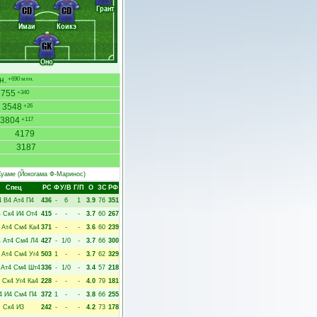
Грант
CD
CD
Имаи
Коикэ
GK
Оно
н.
+690 млн.
3755
+340
3548
+26
3804
+117
4179
3187
Куаме
(Йокогама Ф-Маринос)
Спец
РC
Ф
У/В
Г/П
О
ЗС
РФ
4
В4
Ат4
П4
436
-
6
1
3.9
76
351
4
Ск4
И4
От4
415
-
-
-
3.7
60
267
Ат4
См4
Ка4
371
-
-
-
3.6
60
239
4
Ат4
См4
Л4
427
-
1/0
-
3.7
66
300
Ат4
См4
Уг4
503
1
-
-
3.7
62
329
Ат4
См4
Шт4
336
-
1/0
-
3.4
57
218
Ск4
Уг4
Ка4
228
-
-
-
4.0
79
181
4
И4
См4
П4
372
1
-
-
3.8
66
255
Ск4
И3
242
-
-
-
4.2
73
178