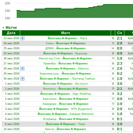
200
190
180
•
Матчи
Дата
Матч
Сч
2:1
23 июн 2026
Йокогама Ф-Маринос
-
Порту
В
Куб
2:0
24 июн 2026
Унион
-
Йокогама Ф-Маринос
П
Куб
0:0
25 июн 2026
ДПММ
-
Йокогама Ф-Маринос
Н
С
4:0
25 июн 2026
Йокогама Ф-Маринос
-
Вудлэндс
В
Куб
1:0
26 июн 2026
Манчестер Сити
-
Йокогама Ф-Маринос
П
Куб
2:3
27 июн 2026
Примейро
-
Йокогама Ф-Маринос
В
2:0
28 июн 2026
Йокогама Ф-Маринос
-
Ювентус
В
То
0:2
29 июн 2026
Комуникасьонс
-
Йокогама Ф-Маринос
В
1:0
30 июн 2026
Йокогама Ф-Маринос
-
Портленд Тимбэрс
В
Куб
3:0
1 июл 2026
Йокогама Ф-Маринос
-
Институто
В
2:1
1 июл 2026
Монпелье
-
Йокогама Ф-Маринос
П
Куб
3:2
2 июл 2026
Йокогама Ф-Маринос
-
Лидс Юнайтед
В
4:0
2 июл 2026
Барселона
-
Йокогама Ф-Маринос
П
Куб
1:0
3 июл 2026
Амаварара
-
Йокогама Ф-Маринос
П
2:0
3 июл 2026
Йокогама Ф-Маринос
-
МТК (Будапешт)
В
Куб
1:0
4 июл 2026
Йокогама Ф-Маринос
-
Бавария (Мюнхен)
В
То
0:1
6 июл 2026
Эсперанца
-
Йокогама Ф-Маринос
В
3:0
8 июл 2026
Йокогама Ф-Маринос
-
Токио
В
0:1
10 июл 2026
Ависпа
-
Йокогама Ф-Маринос
В