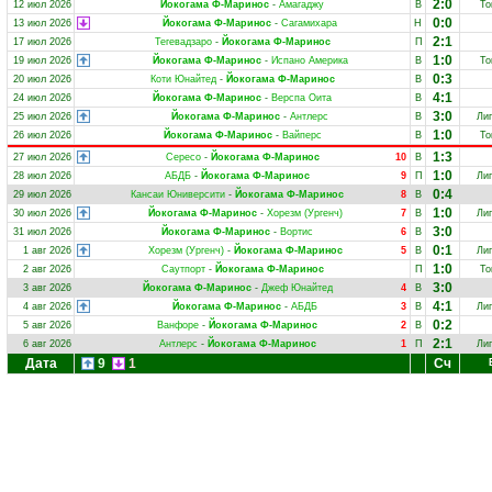
2:0
12 июл 2026
Йокогама Ф-Маринос
-
Амагаджу
В
То
0:0
13 июл 2026
Йокогама Ф-Маринос
-
Сагамихара
Н
2:1
17 июл 2026
Тегевадзаро
-
Йокогама Ф-Маринос
П
1:0
19 июл 2026
Йокогама Ф-Маринос
-
Испано Америка
В
То
0:3
20 июл 2026
Коти Юнайтед
-
Йокогама Ф-Маринос
В
4:1
24 июл 2026
Йокогама Ф-Маринос
-
Верспа Оита
В
3:0
25 июл 2026
Йокогама Ф-Маринос
-
Антлерс
В
Лиг
1:0
26 июл 2026
Йокогама Ф-Маринос
-
Вайперс
В
То
1:3
27 июл 2026
Сересо
-
Йокогама Ф-Маринос
10
В
1:0
28 июл 2026
АБДБ
-
Йокогама Ф-Маринос
9
П
Лиг
0:4
29 июл 2026
Кансаи Юниверсити
-
Йокогама Ф-Маринос
8
В
1:0
30 июл 2026
Йокогама Ф-Маринос
-
Хорезм (Ургенч)
7
В
Лиг
3:0
31 июл 2026
Йокогама Ф-Маринос
-
Вортис
6
В
0:1
1 авг 2026
Хорезм (Ургенч)
-
Йокогама Ф-Маринос
5
В
Лиг
1:0
2 авг 2026
Саутпорт
-
Йокогама Ф-Маринос
П
То
3:0
3 авг 2026
Йокогама Ф-Маринос
-
Джеф Юнайтед
4
В
4:1
4 авг 2026
Йокогама Ф-Маринос
-
АБДБ
3
В
Лиг
0:2
5 авг 2026
Ванфоре
-
Йокогама Ф-Маринос
2
В
2:1
6 авг 2026
Антлерс
-
Йокогама Ф-Маринос
1
П
Лиг
Дата
9
1
Сч