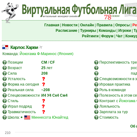
Главная
|
Новости
|
Онлайн
|
Правила
|
Опросы
|
Ре
Расписание
|
Турниры
|
Команды
|
Игроки
|
Т
Рейтинги
|
Форум
|
Чат
|
Конку
Карлос Харви
Команда:
Йокогама Ф-Маринос (Япония)
Позиции
CM
/
CF
Перспективность
тре
Возраст
25
лет
рос
Сила
208
па
Усталость
Спецвозможности в э
Форма на сегодня
Игровая практика
Реальная сила
~208
Роль в команде
Спецвозможности
И4
У4
Ск4
См4
Полезность в этом с
Стиль
Контракт с
Йокогама 
Играл подряд
Лояльность
Травматичность
Зарплата за тур
Школа:
Миннесота Юнайтед
Стоимость
Об 
210