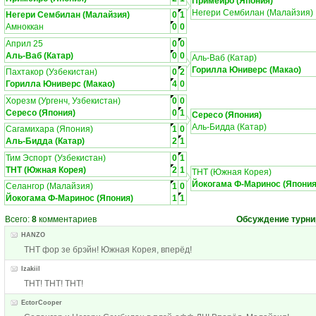
Примейро (Япония)
Негери Сембилан (Малайзия)
Негери Сембилан (Малайзия)
0
1
Амноккан
0
0
Април 25
0
0
Аль-Ваб (Катар)
0
0
Аль-Ваб (Катар)
Горилла Юниверс (Макао)
Пахтакор (Узбекистан)
0
2
Горилла Юниверс (Макао)
4
0
Хорезм (Ургенч, Узбекистан)
0
0
Сересо (Япония)
0
1
Сересо (Япония)
Аль-Бидда (Катар)
Сагамихара (Япония)
1
0
Аль-Бидда (Катар)
2
1
Тим Эспорт (Узбекистан)
0
1
ТНТ (Южная Корея)
2
1
ТНТ (Южная Корея)
Йокогама Ф-Маринос (Япония
Селангор (Малайзия)
1
0
Йокогама Ф-Маринос (Япония)
1
1
Всего:
8
комментариев
Обсуждение турни
HANZO
ТНТ фор зе брэйн! Южная Корея, вперёд!
Izakiil
ТНТ! ТНТ! ТНТ!
EctorCooper