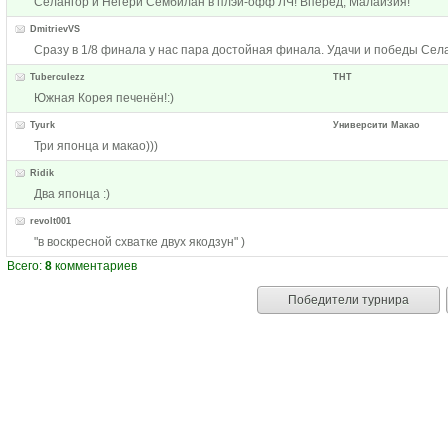
Селангор и Негери Сембилан в плэй-офф ЛЧ! Вперёд, Малайзия!
DmitrievVS
Сразу в 1/8 финала у нас пара достойная финала. Удачи и победы Села
Tuberculezz
ТНТ
Южная Корея печенён!:)
Tyurk
Университи Макао
Три японца и макао)))
Ridik
Два японца :)
revolt001
"в воскресной схватке двух якодзун" )
Всего:
8
комментариев
Победители турнира