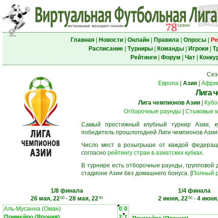
Главная
|
Новости
|
Онлайн
|
Правила
|
Опросы
|
Ре
Расписание
|
Турниры
|
Команды
|
Игроки
|
Т
Рейтинги
|
Форум
|
Чат
|
Конку
Сез
Европа
|
Азия
|
Афри
Лига 
Лига чемпионов Азии
|
Кубо
Отборочные раунды
|
Стыковые 
Самый престижный клубный турнир Азии, к
победитель прошлогодней Лиги чемпионов Азии
Число мест в розыгрыше от каждой федерац
согласно
рейтингу стран в азиатских кубках
.
В турнире есть отборочные раунды, групповой
стадионе Азии без домашнего бонуса. [
Полный р
1/8 финала
1/4 финала
26 мая, 22
-
28 мая, 22
2 июня, 22
-
4 июня,
00
00
00
Аль-Мусанна (Оман)
0
0
Примейро (Япония)
2
1