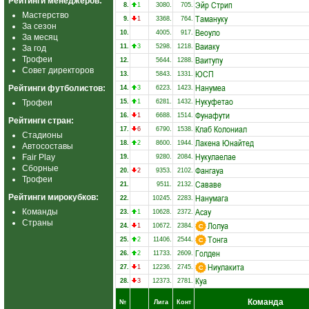
Рейтинги менеджеров:
Эйр Стрип
8.
1
3080.
705.
Мастерство
Тамануку
9.
1
3368.
764.
За сезон
Веоуло
10.
4005.
917.
За месяц
Ваиаку
11.
3
5298.
1218.
За год
Ваитупу
Трофеи
12.
5644.
1288.
Совет директоров
ЮСП
13.
5843.
1331.
Нанумеа
Рейтинги футболистов:
14.
3
6223.
1423.
Нукуфетао
Трофеи
15.
1
6281.
1432.
Фунафути
16.
1
6688.
1514.
Рейтинги стран:
Клаб Колониал
17.
6
6790.
1538.
Стадионы
Лакена Юнайтед
18.
2
8600.
1944.
Автосоставы
Нукулаелае
Fair Play
19.
9280.
2084.
Сборные
Фангауа
20.
2
9353.
2102.
Трофеи
Сававе
21.
9511.
2132.
Нанумага
Рейтинги мирокубков:
22.
10245.
2283.
Асау
Команды
23.
1
10628.
2372.
Страны
Лолуа
24.
1
10672.
2384.
Тонга
25.
2
11406.
2544.
Голден
26.
2
11733.
2609.
Ниулакита
27.
1
12236.
2745.
Куа
28.
3
12373.
2781.
Команда
№
Лига
Конт