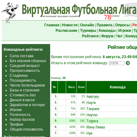
Главная
|
Новости
|
Онлайн
|
Правила
|
Опросы
|
Ре
Расписание
|
Турниры
|
Команды
|
Игроки
|
Т
Рейтинги
|
Форум
|
Чат
|
Конку
Рейтинг общ
Командные рейтинги:
Сила состава
Время построения рейтинга:
6 августа, 23:49:04
Без игроков сборных
Искать в этом рейтинге команду:
Средний возраст
Прогрессивность
Стадионы
Команд:
28
Посещаемость
Число болельщиков
Команда
№
Лига
Конт
Базы и строения
Стоимость баз
Аматуку
1.
128.
23.
Деньги в кассе
Наути
2.
474.
98.
Заработки и потери
Танраке
3.
724.
163.
Игроки
Ниутао
Полезность
4.
948.
216.
Набор баллов
Тофага
5.
1063.
242.
Трофеи
Ману Лаева
6.
1150.
261.
Общая стоимость
Нуи
7.
2269.
511.