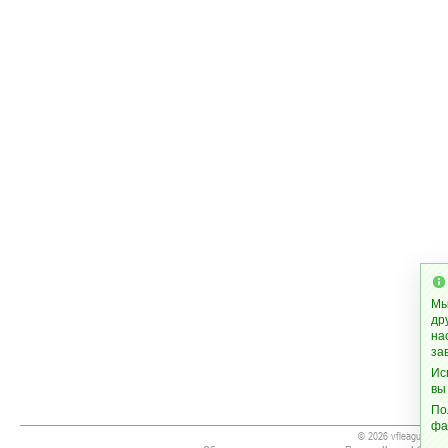
Мы
др
на
за
Ис
вы
По
фа
© 2026 vfleague.org