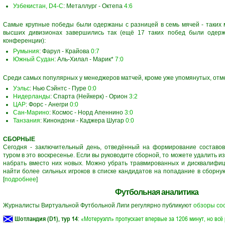
Узбекистан, D4-C
: Металлург - Октепа
4:6
Самые крупные победы были одержаны с разницей в семь мячей - таких м
высших дивизионах завершились так (ещё 17 таких побед были одерж
конференции):
Румыния
: Фарул - Крайова
0:7
Южный Судан
: Аль-Хилал - Марик*
7:0
Среди самых популярных у менеджеров матчей, кроме уже упомянутых, отм
Уэльс
: Нью Сэйнтс - Пуре
0:0
Нидерланды
: Спарта (Нейкерк) - Орион
3:2
ЦАР
: Форс - Анегри
0:0
Сан-Марино
: Космос - Норд Апеннино
3:0
Танзания
: Кинондони - Каджера Шугар
0:0
СБОРНЫЕ
Сегодня - заключительный день, отведённый на формирование составо
туром в это воскресенье. Если вы руководите сборной, то можете удалить из
набрать вместо них новых. Можно убрать травмированных и дисквалифи
найти более сильных игроков в списке кандидатов на попадание в сборную
[
подробнее
]
Футбольная аналитика
Журналисты Виртуальной Футбольной Лиги регулярно публикуют
обзоры со
Шотландия (D1), тур 14
:
«Мотеруэлл» пропускает впервые за 1206 минут, но всё