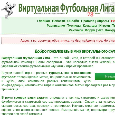
Главная
|
Новости
|
Онлайн
|
Правила
|
Опросы
|
Ре
Расписание
|
Турниры
|
Команды
|
Игроки
|
Т
Рейтинги
|
Форум
|
Чат
|
Конку
Адрес, к которому вы обратились, не был найден в игре. Но у на
Добро пожаловать в мир виртуального фу
Виртуальная Футбольная Лига
- это онлайн игра, в которой вы станов
футбольной команды. Ваши соперники - это несколько тысяч человек с
управляют своими футбольными клубами и играют против вас.
Внутри нашей игры - разные
турниры, как в настоящем
Начат
футболе
: товарищеские матчи, национальные чемпионаты
и кубки, лиги чемпионов разных континентов, кубки
конфедераций, чемпионаты мира и континентов. Матчи проводятся раз в су
три месяца.
В роли тренера ваши задачи:
определять тактику, стратегию и схему иг
футболистов в стартовый состав, проводить замены. Следить за устало
сыгранностью состава, проводить тренировки. Изучать скрытые параметры
эффективно использовать эти знания. Выигрывать матчи, перехитрив дру
трофеи для своей команды.